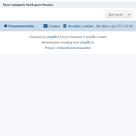
Deze categorie heeft geen forums.
Ga naar
Forumoverzicht
Contact
Verwijder cookies
Alle tijden zijn
UTC+02:00
Powered by
phpBB
® Forum Software © phpBB Limited
Nederlandse vertaling door
phpBB.nl
.
Privacy
|
Gebruikersvoorwaarden