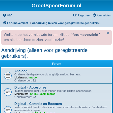
GrootSpoorForum.nl
V&A
Registreer
Aanmelden
Forumoverzicht
Aandrijving (alleen voor geregistreerde gebruikers).
Welkom op het vernieuwde forum, klik op
"forumoverzicht"
om alle berichten te zien, veel plezier!
Aandrijving (alleen voor geregistreerde
gebruikers).
Forum
Analoog
Ondanks de digitale vooruitgang blijft analoog bestaan.
Moderator:
marco
Onderwerpen:
72
Digitaal - Accesoires
In deze rubriek kunt u alles vinden over de digitale accessoires.
Moderators:
nhk56
,
Jack
,
marco
Onderwerpen:
52
Digitaal - Centrale en Boosters
In deze rubriek kunt u alles vinden over centrales en boosters. En alle direct
aanverwante vragen.