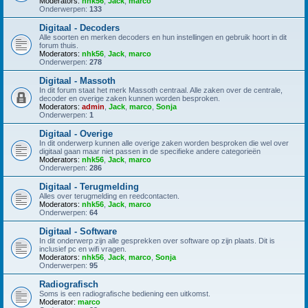
Moderators:
nhk56
,
Jack
,
marco
Onderwerpen:
133
Digitaal - Decoders
Alle soorten en merken decoders en hun instellingen en gebruik hoort in dit
forum thuis.
Moderators:
nhk56
,
Jack
,
marco
Onderwerpen:
278
Digitaal - Massoth
In dit forum staat het merk Massoth centraal. Alle zaken over de centrale,
decoder en overige zaken kunnen worden besproken.
Moderators:
admin
,
Jack
,
marco
,
Sonja
Onderwerpen:
1
Digitaal - Overige
In dit onderwerp kunnen alle overige zaken worden besproken die wel over
digitaal gaan maar niet passen in de specifieke andere categorieën
Moderators:
nhk56
,
Jack
,
marco
Onderwerpen:
286
Digitaal - Terugmelding
Alles over terugmelding en reedcontacten.
Moderators:
nhk56
,
Jack
,
marco
Onderwerpen:
64
Digitaal - Software
In dit onderwerp zijn alle gesprekken over software op zijn plaats. Dit is
inclusief pc en wifi vragen.
Moderators:
nhk56
,
Jack
,
marco
,
Sonja
Onderwerpen:
95
Radiografisch
Soms is een radiografische bediening een uitkomst.
Moderator:
marco