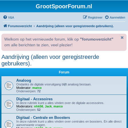
GrootSpoorForum.nl
V&A
Registreer
Aanmelden
Forumoverzicht
Aandrijving (alleen voor geregistreerde gebruikers).
Welkom op het vernieuwde forum, klik op
"forumoverzicht"
om alle berichten te zien, veel plezier!
Aandrijving (alleen voor geregistreerde
gebruikers).
Forum
Analoog
Ondanks de digitale vooruitgang blijft analoog bestaan.
Moderator:
marco
Onderwerpen:
72
Digitaal - Accesoires
In deze rubriek kunt u alles vinden over de digitale accessoires.
Moderators:
nhk56
,
Jack
,
marco
Onderwerpen:
52
Digitaal - Centrale en Boosters
In deze rubriek kunt u alles vinden over centrales en boosters. En alle direct
aanverwante vragen.