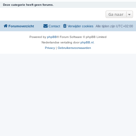
Deze categorie heeft geen forums.
Ga naar
Forumoverzicht
Contact
Verwijder cookies
Alle tijden zijn
UTC+02:00
Powered by
phpBB
® Forum Software © phpBB Limited
Nederlandse vertaling door
phpBB.nl
.
Privacy
|
Gebruikersvoorwaarden