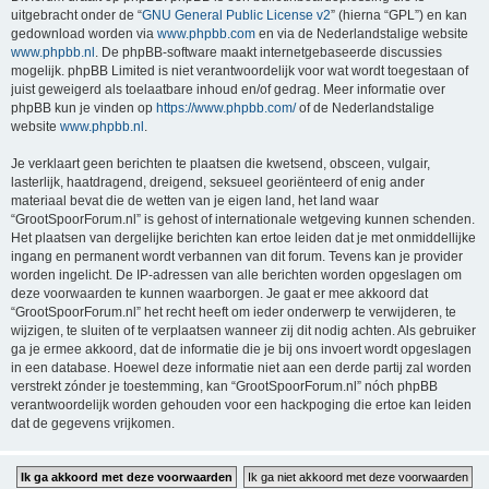
uitgebracht onder de “
GNU General Public License v2
” (hierna “GPL”) en kan
gedownload worden via
www.phpbb.com
en via de Nederlandstalige website
www.phpbb.nl
. De phpBB-software maakt internetgebaseerde discussies
mogelijk. phpBB Limited is niet verantwoordelijk voor wat wordt toegestaan of
juist geweigerd als toelaatbare inhoud en/of gedrag. Meer informatie over
phpBB kun je vinden op
https://www.phpbb.com/
of de Nederlandstalige
website
www.phpbb.nl
.
Je verklaart geen berichten te plaatsen die kwetsend, obsceen, vulgair,
lasterlijk, haatdragend, dreigend, seksueel georiënteerd of enig ander
materiaal bevat die de wetten van je eigen land, het land waar
“GrootSpoorForum.nl” is gehost of internationale wetgeving kunnen schenden.
Het plaatsen van dergelijke berichten kan ertoe leiden dat je met onmiddellijke
ingang en permanent wordt verbannen van dit forum. Tevens kan je provider
worden ingelicht. De IP-adressen van alle berichten worden opgeslagen om
deze voorwaarden te kunnen waarborgen. Je gaat er mee akkoord dat
“GrootSpoorForum.nl” het recht heeft om ieder onderwerp te verwijderen, te
wijzigen, te sluiten of te verplaatsen wanneer zij dit nodig achten. Als gebruiker
ga je ermee akkoord, dat de informatie die je bij ons invoert wordt opgeslagen
in een database. Hoewel deze informatie niet aan een derde partij zal worden
verstrekt zónder je toestemming, kan “GrootSpoorForum.nl” nóch phpBB
verantwoordelijk worden gehouden voor een hackpoging die ertoe kan leiden
dat de gegevens vrijkomen.