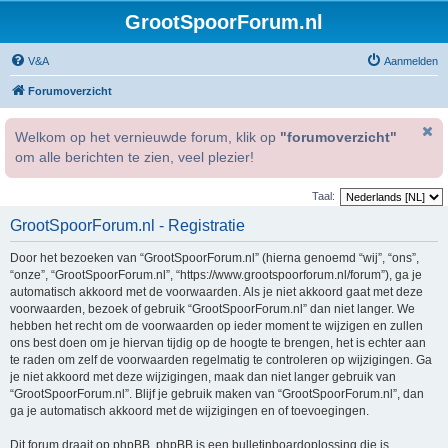
GrootSpoorForum.nl
V&A
Aanmelden
Forumoverzicht
Welkom op het vernieuwde forum, klik op
"forumoverzicht"
om alle berichten te zien, veel plezier!
Taal:
GrootSpoorForum.nl - Registratie
Door het bezoeken van “GrootSpoorForum.nl” (hierna genoemd “wij”, “ons”,
“onze”, “GrootSpoorForum.nl”, “https://www.grootspoorforum.nl/forum”), ga je
automatisch akkoord met de voorwaarden. Als je niet akkoord gaat met deze
voorwaarden, bezoek of gebruik “GrootSpoorForum.nl” dan niet langer. We
hebben het recht om de voorwaarden op ieder moment te wijzigen en zullen
ons best doen om je hiervan tijdig op de hoogte te brengen, het is echter aan
te raden om zelf de voorwaarden regelmatig te controleren op wijzigingen. Ga
je niet akkoord met deze wijzigingen, maak dan niet langer gebruik van
“GrootSpoorForum.nl”. Blijf je gebruik maken van “GrootSpoorForum.nl”, dan
ga je automatisch akkoord met de wijzigingen en of toevoegingen.
Dit forum draait op phpBB. phpBB is een bulletinboardoplossing die is