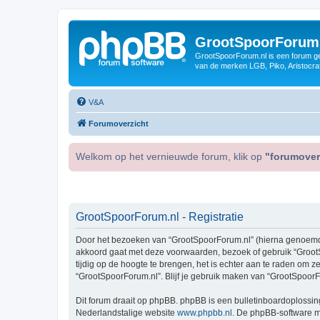
GrootSpoorForum
GrootSpoorForum.nl is een forum ger
van de merken LGB, Piko, Aristocraf
V&A
Forumoverzicht
Welkom op het vernieuwde forum, klik op
"forumover
GrootSpoorForum.nl - Registratie
Door het bezoeken van “GrootSpoorForum.nl” (hierna genoemd “w
akkoord gaat met deze voorwaarden, bezoek of gebruik “GrootS
tijdig op de hoogte te brengen, het is echter aan te raden om 
“GrootSpoorForum.nl”. Blijf je gebruik maken van “GrootSpoorF
Dit forum draait op phpBB. phpBB is een bulletinboardoplossing
Nederlandstalige website
www.phpbb.nl
. De phpBB-software ma