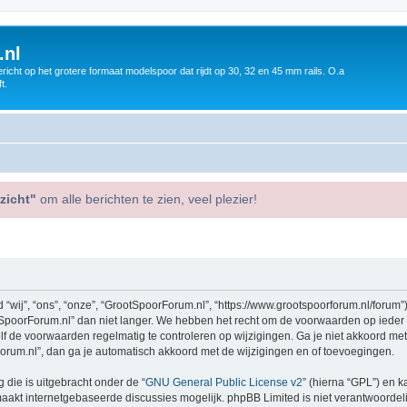
.nl
icht op het grotere formaat modelspoor dat rijdt op 30, 32 en 45 mm rails. O.a
t.
zicht"
om alle berichten te zien, veel plezier!
ij”, “ons”, “onze”, “GrootSpoorForum.nl”, “https://www.grootspoorforum.nl/forum”)
poorForum.nl” dan niet langer. We hebben het recht om de voorwaarden op ieder 
zelf de voorwaarden regelmatig te controleren op wijzigingen. Ga je niet akkoord me
orum.nl”, dan ga je automatisch akkoord met de wijzigingen en of toevoegingen.
 die is uitgebracht onder de “
GNU General Public License v2
” (hierna “GPL”) en
akt internetgebaseerde discussies mogelijk. phpBB Limited is niet verantwoordelij