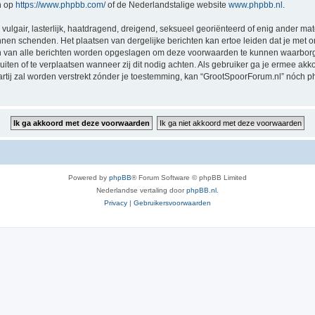
n op
https://www.phpbb.com/
of de Nederlandstalige website
www.phpbb.nl
.
vulgair, lasterlijk, haatdragend, dreigend, seksueel georiënteerd of enig ander mat
nnen schenden. Het plaatsen van dergelijke berichten kan ertoe leiden dat je met
sen van alle berichten worden opgeslagen om deze voorwaarden te kunnen waarborg
luiten of te verplaatsen wanneer zij dit nodig achten. Als gebruiker ga je ermee akk
partij zal worden verstrekt zónder je toestemming, kan “GrootSpoorForum.nl” nóc
Powered by
phpBB
® Forum Software © phpBB Limited
Nederlandse vertaling door
phpBB.nl
.
Privacy
|
Gebruikersvoorwaarden