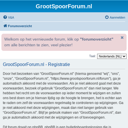
GrootSpoorForum.nl
V&A
Aanmelden
Forumoverzicht
Welkom op het vernieuwde forum, klik op
"forumoverzicht"
om alle berichten te zien, veel plezier!
Taal:
GrootSpoorForum.nl - Registratie
Door het bezoeken van “GrootSpoorForum.nl” (hierna genoemd “wij”, “ons”,
“onze”, “GrootSpoorForum.nl”, “https://www.grootspoorforum.nl/forum”), ga je
automatisch akkoord met de voorwaarden. Als je niet akkoord gaat met deze
voorwaarden, bezoek of gebruik “GrootSpoorForum.nl” dan niet langer. We
hebben het recht om de voorwaarden op ieder moment te wijzigen en zullen
ons best doen om je hiervan tijdig op de hoogte te brengen, het is echter aan
te raden om zelf de voorwaarden regelmatig te controleren op wijzigingen. Ga
je niet akkoord met deze wijzigingen, maak dan niet langer gebruik van
“GrootSpoorForum.nl”. Blijf je gebruik maken van “GrootSpoorForum.nl”, dan
ga je automatisch akkoord met de wijzigingen en of toevoegingen.
Dit forum draait op phpBB. phpBB is een bulletinboardoplossing die is