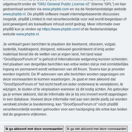
uitgebracht onder de “
GNU General Public License v2
” (hierna “GPL”) en kan
gedownload worden via
www.phpbb.com
en via de Nederlandstalige website
www.phpbb.nl
. De phpBB-software maakt internetgebaseerde discussies
mogelijk. phpBB Limited is niet verantwoordelijk voor wat wordt toegestaan of
juist geweigerd als toelaatbare inhoud en/of gedrag. Meer informatie over
phpBB kun je vinden op
https://www.phpbb.com/
of de Nederlandstalige
website
www.phpbb.nl
.
Je verklaart geen berichten te plaatsen die kwetsend, obsceen, vulgair,
lasterlijk, haatdragend, dreigend, seksueel georiënteerd of enig ander
materiaal bevat die de wetten van je eigen land, het land waar
“GrootSpoorForum.nl” is gehost of internationale wetgeving kunnen schenden.
Het plaatsen van dergelijke berichten kan ertoe leiden dat je met onmiddellijke
ingang en permanent wordt verbannen van dit forum. Tevens kan je provider
worden ingelicht. De IP-adressen van alle berichten worden opgeslagen om
deze voorwaarden te kunnen waarborgen. Je gaat er mee akkoord dat
“GrootSpoorForum.nl” het recht heeft om ieder onderwerp te verwijderen, te
wijzigen, te sluiten of te verplaatsen wanneer zij dit nodig achten. Als gebruiker
ga je ermee akkoord, dat de informatie die je bij ons invoert wordt opgeslagen
in een database. Hoewel deze informatie niet aan een derde partij zal worden
verstrekt zónder je toestemming, kan “GrootSpoorForum.nl” nóch phpBB
verantwoordelijk worden gehouden voor een hackpoging die ertoe kan leiden
dat de gegevens vrijkomen.