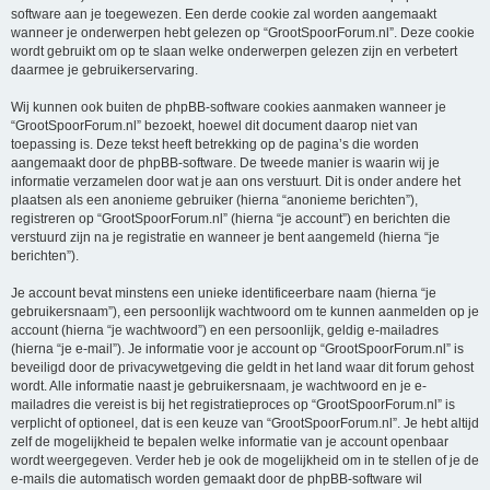
software aan je toegewezen. Een derde cookie zal worden aangemaakt
wanneer je onderwerpen hebt gelezen op “GrootSpoorForum.nl”. Deze cookie
wordt gebruikt om op te slaan welke onderwerpen gelezen zijn en verbetert
daarmee je gebruikerservaring.
Wij kunnen ook buiten de phpBB-software cookies aanmaken wanneer je
“GrootSpoorForum.nl” bezoekt, hoewel dit document daarop niet van
toepassing is. Deze tekst heeft betrekking op de pagina’s die worden
aangemaakt door de phpBB-software. De tweede manier is waarin wij je
informatie verzamelen door wat je aan ons verstuurt. Dit is onder andere het
plaatsen als een anonieme gebruiker (hierna “anonieme berichten”),
registreren op “GrootSpoorForum.nl” (hierna “je account”) en berichten die
verstuurd zijn na je registratie en wanneer je bent aangemeld (hierna “je
berichten”).
Je account bevat minstens een unieke identificeerbare naam (hierna “je
gebruikersnaam”), een persoonlijk wachtwoord om te kunnen aanmelden op je
account (hierna “je wachtwoord”) en een persoonlijk, geldig e-mailadres
(hierna “je e-mail”). Je informatie voor je account op “GrootSpoorForum.nl” is
beveiligd door de privacywetgeving die geldt in het land waar dit forum gehost
wordt. Alle informatie naast je gebruikersnaam, je wachtwoord en je e-
mailadres die vereist is bij het registratieproces op “GrootSpoorForum.nl” is
verplicht of optioneel, dat is een keuze van “GrootSpoorForum.nl”. Je hebt altijd
zelf de mogelijkheid te bepalen welke informatie van je account openbaar
wordt weergegeven. Verder heb je ook de mogelijkheid om in te stellen of je de
e-mails die automatisch worden gemaakt door de phpBB-software wil