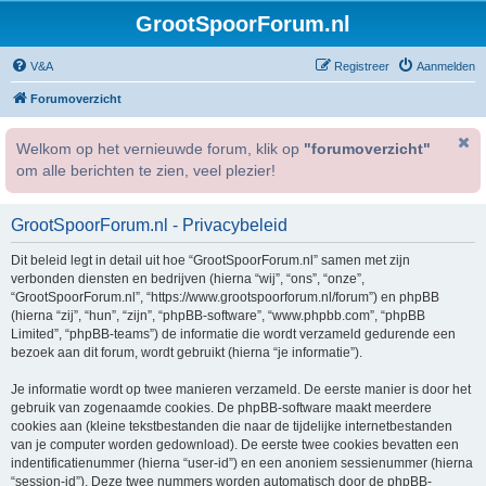
GrootSpoorForum.nl
V&A
Registreer
Aanmelden
Forumoverzicht
Welkom op het vernieuwde forum, klik op
"forumoverzicht"
om alle berichten te zien, veel plezier!
GrootSpoorForum.nl - Privacybeleid
Dit beleid legt in detail uit hoe “GrootSpoorForum.nl” samen met zijn
verbonden diensten en bedrijven (hierna “wij”, “ons”, “onze”,
“GrootSpoorForum.nl”, “https://www.grootspoorforum.nl/forum”) en phpBB
(hierna “zij”, “hun”, “zijn”, “phpBB-software”, “www.phpbb.com”, “phpBB
Limited”, “phpBB-teams”) de informatie die wordt verzameld gedurende een
bezoek aan dit forum, wordt gebruikt (hierna “je informatie”).
Je informatie wordt op twee manieren verzameld. De eerste manier is door het
gebruik van zogenaamde cookies. De phpBB-software maakt meerdere
cookies aan (kleine tekstbestanden die naar de tijdelijke internetbestanden
van je computer worden gedownload). De eerste twee cookies bevatten een
indentificatienummer (hierna “user-id”) en een anoniem sessienummer (hierna
“session-id”). Deze twee nummers worden automatisch door de phpBB-