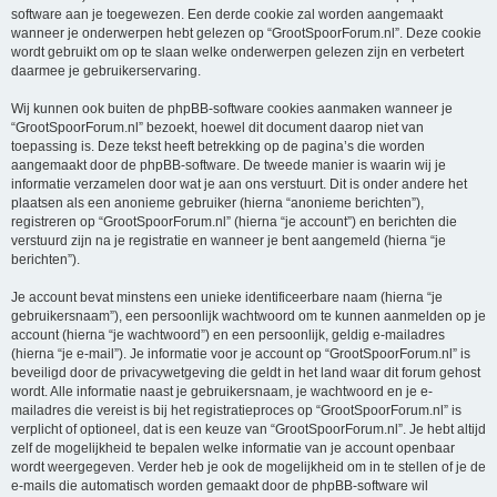
software aan je toegewezen. Een derde cookie zal worden aangemaakt
wanneer je onderwerpen hebt gelezen op “GrootSpoorForum.nl”. Deze cookie
wordt gebruikt om op te slaan welke onderwerpen gelezen zijn en verbetert
daarmee je gebruikerservaring.
Wij kunnen ook buiten de phpBB-software cookies aanmaken wanneer je
“GrootSpoorForum.nl” bezoekt, hoewel dit document daarop niet van
toepassing is. Deze tekst heeft betrekking op de pagina’s die worden
aangemaakt door de phpBB-software. De tweede manier is waarin wij je
informatie verzamelen door wat je aan ons verstuurt. Dit is onder andere het
plaatsen als een anonieme gebruiker (hierna “anonieme berichten”),
registreren op “GrootSpoorForum.nl” (hierna “je account”) en berichten die
verstuurd zijn na je registratie en wanneer je bent aangemeld (hierna “je
berichten”).
Je account bevat minstens een unieke identificeerbare naam (hierna “je
gebruikersnaam”), een persoonlijk wachtwoord om te kunnen aanmelden op je
account (hierna “je wachtwoord”) en een persoonlijk, geldig e-mailadres
(hierna “je e-mail”). Je informatie voor je account op “GrootSpoorForum.nl” is
beveiligd door de privacywetgeving die geldt in het land waar dit forum gehost
wordt. Alle informatie naast je gebruikersnaam, je wachtwoord en je e-
mailadres die vereist is bij het registratieproces op “GrootSpoorForum.nl” is
verplicht of optioneel, dat is een keuze van “GrootSpoorForum.nl”. Je hebt altijd
zelf de mogelijkheid te bepalen welke informatie van je account openbaar
wordt weergegeven. Verder heb je ook de mogelijkheid om in te stellen of je de
e-mails die automatisch worden gemaakt door de phpBB-software wil