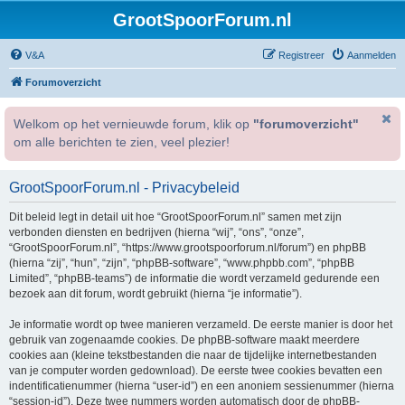
GrootSpoorForum.nl
V&A
Registreer
Aanmelden
Forumoverzicht
Welkom op het vernieuwde forum, klik op
"forumoverzicht"
om alle berichten te zien, veel plezier!
GrootSpoorForum.nl - Privacybeleid
Dit beleid legt in detail uit hoe “GrootSpoorForum.nl” samen met zijn
verbonden diensten en bedrijven (hierna “wij”, “ons”, “onze”,
“GrootSpoorForum.nl”, “https://www.grootspoorforum.nl/forum”) en phpBB
(hierna “zij”, “hun”, “zijn”, “phpBB-software”, “www.phpbb.com”, “phpBB
Limited”, “phpBB-teams”) de informatie die wordt verzameld gedurende een
bezoek aan dit forum, wordt gebruikt (hierna “je informatie”).
Je informatie wordt op twee manieren verzameld. De eerste manier is door het
gebruik van zogenaamde cookies. De phpBB-software maakt meerdere
cookies aan (kleine tekstbestanden die naar de tijdelijke internetbestanden
van je computer worden gedownload). De eerste twee cookies bevatten een
indentificatienummer (hierna “user-id”) en een anoniem sessienummer (hierna
“session-id”). Deze twee nummers worden automatisch door de phpBB-