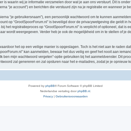
 waarin wij je informatie verzamelen door wat je aan ons verstuurt. Dit is onder
rna “je account”) en berichten die verstuurd zijn na je registratie en wanneer je b
hierna “je gebruikersnaam”), een persoonlijk wachtwoord om te kunnen aanmelden o
ccount op “GrootSpoorForum.nl” is beveiligd door de privacywetgeving die geldt in he
ij het registratieproces op “GrootSpoorForum.nl” is verplicht of optioneel, dat is e
baar wordt weergegeven. Verder heb je ook de mogelijkheid om in te stellen of je
waardoor het op een veilige manier is opgeslagen. Toch is het niet aan te raden d
poorForum.nl” kan aanmelden, bewaar het dus veilig en geef het nooit aan iemand
“Ik ben mijn wachtwoord vergeten”-optie gebruiken bij het aanmeldvenster. Dit proc
woord zal genereren en zal opsturen naar het e-mailadres, zodat je je opnieuw 
Powered by
phpBB
® Forum Software © phpBB Limited
Nederlandse vertaling door
phpBB.nl
.
Privacy
|
Gebruikersvoorwaarden