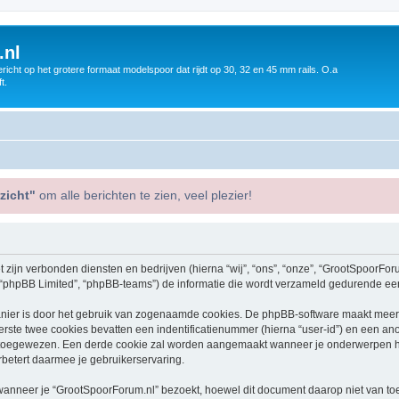
.nl
icht op het grotere formaat modelspoor dat rijdt op 30, 32 en 45 mm rails. O.a
t.
zicht"
om alle berichten te zien, veel plezier!
t zijn verbonden diensten en bedrijven (hierna “wij”, “ons”, “onze”, “GrootSpoorFo
, “phpBB Limited”, “phpBB-teams”) de informatie die wordt verzameld gedurende een 
nier is door het gebruik van zogenaamde cookies. De phpBB-software maakt meerde
ste twee cookies bevatten een indentificatienummer (hierna “user-id”) en een an
toegewezen. Een derde cookie zal worden aangemaakt wanneer je onderwerpen he
betert daarmee je gebruikerservaring.
neer je “GrootSpoorForum.nl” bezoekt, hoewel dit document daarop niet van toepa