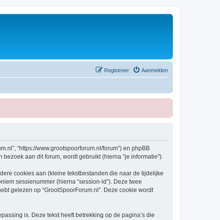
Registreer
Aanmelden
rum.nl”, “https://www.grootspoorforum.nl/forum”) en phpBB
bezoek aan dit forum, wordt gebruikt (hierna “je informatie”).
re cookies aan (kleine tekstbestanden die naar de tijdelijke
oniem sessienummer (hierna “session-id”). Deze twee
bt gelezen op “GrootSpoorForum.nl”. Deze cookie wordt
ssing is. Deze tekst heeft betrekking op de pagina’s die