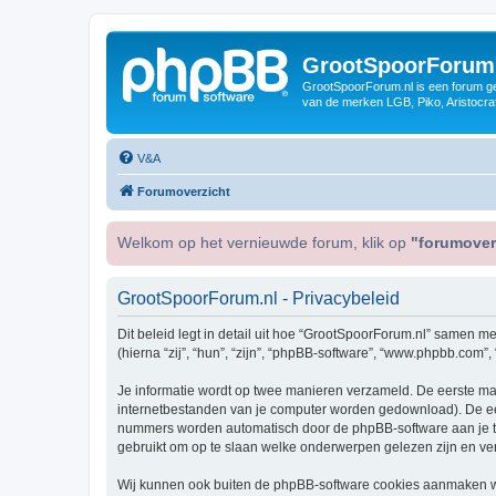
GrootSpoorForum
GrootSpoorForum.nl is een forum ger
van de merken LGB, Piko, Aristocraf
V&A
Forumoverzicht
Welkom op het vernieuwde forum, klik op
"forumover
GrootSpoorForum.nl - Privacybeleid
Dit beleid legt in detail uit hoe “GrootSpoorForum.nl” samen me
(hierna “zij”, “hun”, “zijn”, “phpBB-software”, “www.phpbb.com”
Je informatie wordt op twee manieren verzameld. De eerste ma
internetbestanden van je computer worden gedownload). De eer
nummers worden automatisch door de phpBB-software aan je 
gebruikt om op te slaan welke onderwerpen gelezen zijn en ver
Wij kunnen ook buiten de phpBB-software cookies aanmaken wan