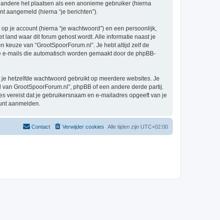
 andere het plaatsen als een anonieme gebruiker (hierna
ent aangemeld (hierna “je berichten”).
p je account (hierna “je wachtwoord”) en een persoonlijk,
t land waar dit forum gehost wordt. Alle informatie naast je
en keuze van “GrootSpoorForum.nl”. Je hebt altijd zelf de
 de e-mails die automatisch worden gemaakt door de phpBB-
at je hetzelfde wachtwoord gebruikt op meerdere websites. Je
 van GrootSpoorForum.nl”, phpBB of een andere derde partij.
es vereist dat je gebruikersnaam en e-mailadres opgeeft van je
kunt aanmelden.
Contact
Verwijder cookies
Alle tijden zijn
UTC+02:00