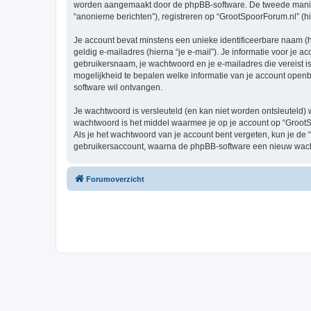
worden aangemaakt door de phpBB-software. De tweede manier is
“anonieme berichten”), registreren op “GrootSpoorForum.nl” (hie
Je account bevat minstens een unieke identificeerbare naam (
geldig e-mailadres (hierna “je e-mail”). Je informatie voor je a
gebruikersnaam, je wachtwoord en je e-mailadres die vereist is b
mogelijkheid te bepalen welke informatie van je account open
software wil ontvangen.
Je wachtwoord is versleuteld (en kan niet worden ontsleuteld) 
wachtwoord is het middel waarmee je op je account op “GrootS
Als je het wachtwoord van je account bent vergeten, kun je de 
gebruikersaccount, waarna de phpBB-software een nieuw wacht
Forumoverzicht