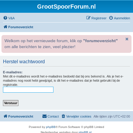
GrootSpoorForum.nl
V&A
Registreer
Aanmelden
Forumoverzicht
Welkom op het vernieuwde forum, klik op
"forumoverzicht"
om alle berichten te zien, veel plezier!
Herstel wachtwoord
E-mailadres:
Met dit e-mailadres wordt het e-mailadres bedoeld dat bij ons bekend is. Als je het e-
mailadres nog nooit hebt gewijzigd, is dit het e-mailadres dat je hebt gebruikt bij de
registratie.
Forumoverzicht
Contact
Verwijder cookies
Alle tijden zijn
UTC+02:00
Powered by
phpBB
® Forum Software © phpBB Limited
Nederlandse vertaling door
phpBB.nl
.