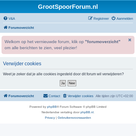
GrootSpoorForum.nl
V&A
Registreer
Aanmelden
Forumoverzicht
Welkom op het vernieuwde forum, klik op
"forumoverzicht"
om alle berichten te zien, veel plezier!
Verwijder cookies
Weet je zeker dat je alle cookies ingesteld door dit forum wil verwijderen?
Forumoverzicht
Contact
Verwijder cookies
Alle tijden zijn
UTC+02:00
Powered by
phpBB
® Forum Software © phpBB Limited
Nederlandse vertaling door
phpBB.nl
.
Privacy
|
Gebruikersvoorwaarden