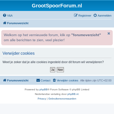
GrootSpoorForum.nl
V&A
Registreer
Aanmelden
Forumoverzicht
Welkom op het vernieuwde forum, klik op
"forumoverzicht"
om alle berichten te zien, veel plezier!
Verwijder cookies
Weet je zeker dat je alle cookies ingesteld door dit forum wil verwijderen?
Forumoverzicht
Contact
Verwijder cookies
Alle tijden zijn
UTC+02:00
Powered by
phpBB
® Forum Software © phpBB Limited
Nederlandse vertaling door
phpBB.nl
.
Privacy
|
Gebruikersvoorwaarden