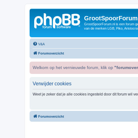
GrootSpoorForum
GrootSpoorForum.nl is een forum ger
van de merken LGB, Piko, Aristocraf
V&A
Forumoverzicht
Welkom op het vernieuwde forum, klik op
"forumover
Verwijder cookies
Weet je zeker dat je alle cookies ingesteld door dit forum wil v
Forumoverzicht