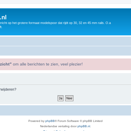
.nl
icht op het grotere formaat modelspoor dat rijdt op 30, 32 en 45 mm rails. O.a
t.
zicht"
om alle berichten te zien, veel plezier!
erwijderen?
Powered by
phpBB
® Forum Software © phpBB Limited
Nederlandse vertaling door
phpBB.nl
.