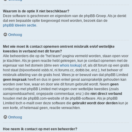
Waarom is de optie X niet beschikbaar?
Deze software is geschreven en eigendom van de phpBB-Groep. Als je denkt
dat een bepaalde optie toegevoegd moet worden, bezoek dan de
phpBB Ideeën sectie
.
Omhoog
Met wie moet ik contact opnemen omtrent misbruik en/of wettelijke
kwesties in verband met dit forum?
Alle beheerders die op de "het team"-pagina vermeld worden, staan open voor
je klachten. Als je geen reactie hebt gekregen, kun je contact opnemen met de
eigenaar van het domein (dmv een
whois lookup
) of, als dit forum op een gratis
host staat (bijvoorbeeld xsbb.nl, nl.forums.cc, dotbb.be, enz.), het beheer of
misbruik-afdeling van de gratis host. Wees je er bewust van dat phpBB Limited
geen inspraak
heeft en dus in geen enkel geval aansprakelijk gehouden kan
worden over hoe, waar en door wie dit forum gebruikt wordt. Neem
geen
contact op met phpBB Limited met vragen over wettelijke kwesties (zoals
aanspreekbaarheid, ongepaste commentaar, enz.) die
niet direct verband
houden met de phpBB.com-website of de phpBB-software. Als je phpBB
Limited toch e-mailt over deze software die
gebruikt wordt door derden
kun je
een korte, of helemaal geen, reactie verwachten.
Omhoog
Hoe neem ik contact op met een beheerder?