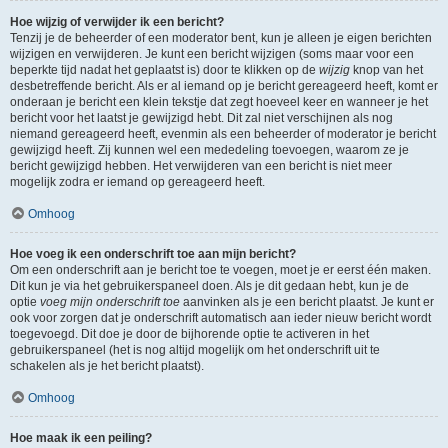
Hoe wijzig of verwijder ik een bericht?
Tenzij je de beheerder of een moderator bent, kun je alleen je eigen berichten
wijzigen en verwijderen. Je kunt een bericht wijzigen (soms maar voor een
beperkte tijd nadat het geplaatst is) door te klikken op de
wijzig
knop van het
desbetreffende bericht. Als er al iemand op je bericht gereageerd heeft, komt er
onderaan je bericht een klein tekstje dat zegt hoeveel keer en wanneer je het
bericht voor het laatst je gewijzigd hebt. Dit zal niet verschijnen als nog
niemand gereageerd heeft, evenmin als een beheerder of moderator je bericht
gewijzigd heeft. Zij kunnen wel een mededeling toevoegen, waarom ze je
bericht gewijzigd hebben. Het verwijderen van een bericht is niet meer
mogelijk zodra er iemand op gereageerd heeft.
Omhoog
Hoe voeg ik een onderschrift toe aan mijn bericht?
Om een onderschrift aan je bericht toe te voegen, moet je er eerst één maken.
Dit kun je via het gebruikerspaneel doen. Als je dit gedaan hebt, kun je de
optie
voeg mijn onderschrift toe
aanvinken als je een bericht plaatst. Je kunt er
ook voor zorgen dat je onderschrift automatisch aan ieder nieuw bericht wordt
toegevoegd. Dit doe je door de bijhorende optie te activeren in het
gebruikerspaneel (het is nog altijd mogelijk om het onderschrift uit te
schakelen als je het bericht plaatst).
Omhoog
Hoe maak ik een peiling?