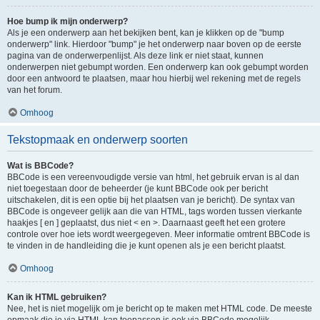
Hoe bump ik mijn onderwerp?
Als je een onderwerp aan het bekijken bent, kan je klikken op de "bump
onderwerp" link. Hierdoor "bump" je het onderwerp naar boven op de eerste
pagina van de onderwerpenlijst. Als deze link er niet staat, kunnen
onderwerpen niet gebumpt worden. Een onderwerp kan ook gebumpt worden
door een antwoord te plaatsen, maar hou hierbij wel rekening met de regels
van het forum.
Omhoog
Tekstopmaak en onderwerp soorten
Wat is BBCode?
BBCode is een vereenvoudigde versie van html, het gebruik ervan is al dan
niet toegestaan door de beheerder (je kunt BBCode ook per bericht
uitschakelen, dit is een optie bij het plaatsen van je bericht). De syntax van
BBCode is ongeveer gelijk aan die van HTML, tags worden tussen vierkante
haakjes [ en ] geplaatst, dus niet < en >. Daarnaast geeft het een grotere
controle over hoe iets wordt weergegeven. Meer informatie omtrent BBCode is
te vinden in de handleiding die je kunt openen als je een bericht plaatst.
Omhoog
Kan ik HTML gebruiken?
Nee, het is niet mogelijk om je bericht op te maken met HTML code. De meeste