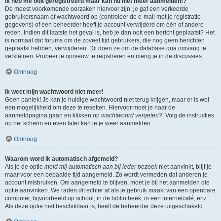
Ik heb me ooit geregistreerd maar kan nu niet meer aanmelden!?
De meest voorkomende oorzaken hiervoor zijn: je gaf een verkeerde
gebruikersnaam of wachtwoord op (controleer de e-mail met je registratie
gegevens) of een beheerder heeft je account verwijderd om één of andere
reden. Indien dit laatste het geval is, heb je dan ooit een bericht geplaatst? Het
is normaal dat forums om de zoveel tijd gebruikers, die nog geen berichten
geplaatst hebben, verwijderen. Dit doen ze om de database qua omvang te
verkleinen. Probeer je opnieuw te registreren en meng je in de discussies.
Omhoog
Ik weet mijn wachtwoord niet meer!
Geen paniek! Je kan je huidige wachtwoord niet terug krijgen, maar er is wel
een mogelijkheid om deze te resetten. Hiervoor moet je naar de
aanmeldpagina gaan en klikken op
wachtwoord vergeten?
. Volg de instructies
op het scherm en even later kan je je weer aanmelden.
Omhoog
Waarom word ik automatisch afgemeld?
Als je de optie
meld mij automatisch aan bij ieder bezoek
niet aanvinkt, blijf je
maar voor een bepaalde tijd aangemeld. Zo wordt vermeden dat anderen je
account misbruiken. Om aangemeld te blijven, moet je bij het aanmelden die
optie aanvinken. We raden dit echter af als je gebruik maakt van een openbare
computer, bijvoorbeeld op school, in de bibliotheek, in een internetcafé, enz.
Als deze optie niet beschikbaar is, heeft de beheerder deze uitgeschakeld.