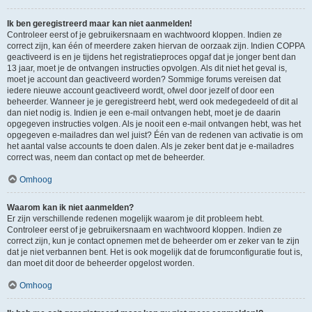
Ik ben geregistreerd maar kan niet aanmelden!
Controleer eerst of je gebruikersnaam en wachtwoord kloppen. Indien ze
correct zijn, kan één of meerdere zaken hiervan de oorzaak zijn. Indien COPPA
geactiveerd is en je tijdens het registratieproces opgaf dat je jonger bent dan
13 jaar, moet je de ontvangen instructies opvolgen. Als dit niet het geval is,
moet je account dan geactiveerd worden? Sommige forums vereisen dat
iedere nieuwe account geactiveerd wordt, ofwel door jezelf of door een
beheerder. Wanneer je je geregistreerd hebt, werd ook medegedeeld of dit al
dan niet nodig is. Indien je een e-mail ontvangen hebt, moet je de daarin
opgegeven instructies volgen. Als je nooit een e-mail ontvangen hebt, was het
opgegeven e-mailadres dan wel juist? Één van de redenen van activatie is om
het aantal valse accounts te doen dalen. Als je zeker bent dat je e-mailadres
correct was, neem dan contact op met de beheerder.
Omhoog
Waarom kan ik niet aanmelden?
Er zijn verschillende redenen mogelijk waarom je dit probleem hebt.
Controleer eerst of je gebruikersnaam en wachtwoord kloppen. Indien ze
correct zijn, kun je contact opnemen met de beheerder om er zeker van te zijn
dat je niet verbannen bent. Het is ook mogelijk dat de forumconfiguratie fout is,
dan moet dit door de beheerder opgelost worden.
Omhoog