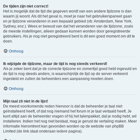
De tijden zijn niet correct!
Het is mogelijk dat de tijd die gegeven wordt van een andere tijdzone is dan
waarin jij woont. Als dit het geval is, moet je naar het gebruikerspaneel gaan
en je tijdzone veranderen in een bepaald gebied (vb: Amsterdam, New York,
Sydney, enz.). Wees er bewust van dat het veranderen van de tijdzone, zoals
de meeste instellingen, alleen gedaan kunnen worden door geregistreerde
gebruikers. Als je nog niet geregistreerd bent is dit een goed moment om dit te
doen.
Omhoog
Ik wijzigde de tijdzone, maar de tijd is nog steeds verkeerd!
Als je zeker bent dat je de correcte tijdzone en zomertijd goed hebt ingevuld en
de tijd is nog steeds anders, is waarschijnlijk de tijd op de server verkeerd
ingesteld en zullen de beheerders een aanpassing moeten doen.
Omhoog
Mijn taal zit niet in de lijst!
De meest voorkomende reden hiervoor is dat de beheerder je taal niet
geïnstalleerd heeft, of dat nog niemand het forum in je taal vertaald heeft. Je
kunt altijd aan de beheerder vragen of hij het talenpakket, dat je nodig hebt, wil
installeren. Indien het nog niet bestaat, mag je gerust de vertaling maken. Meer
informatie hieromtrent kan gevonden worden op de website van phpBB
Limited (de link staat onderaan iedere pagina).