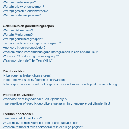
Wat zijn mededelingen?
Wat zijn sticky onderwerpen?
Wat zijn gesloten onderwerpen?
Wat zijn onderwerpiconen?
Gebruikers en gebruikersgroepen
Wat zijn Beheerders?
Wat zijn Moderators?
Wat zijn gebruikersgroepen?
Hoe word ik lid van een gebruikersgroep?
Hoe word ik een groepsleider?
Waarom staan verschillende gebruikersgroepen in een andere kleur?
Wat is de "Standaard gebruikersgroep"?
Waarvoor dient de "Het Team"-link?
Privéberichten
Ik kan geen privéberichten sturen!
Ik blijf ongewenste privéberichten ontvangen!
Ik heb spam of een e-mail met ongepaste inhoud van iemand op dit forum ontvangen!
Vrienden en vijanden
Waarvoor dient mijn vrienden- en vijandenlijst?
Hoe verwijder of voeg ik gebruikers toe aan mijn vrienden- en/of vijandenlijst?
Forums doorzoeken
Hoe doorzoek ik het forum?
Waarom levert mijn zoekopdracht geen resultaten op?
Waarom resulteert mijn zoekopdracht in een lege pagina?