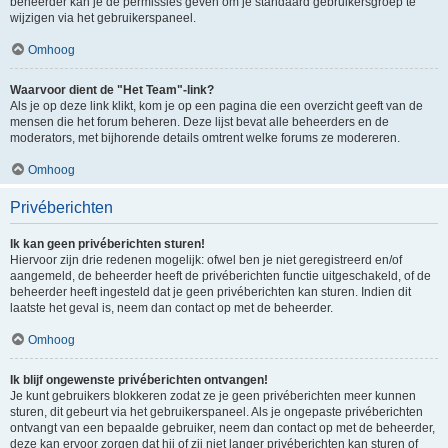
beheerder kan je de permissies geven om je standaard gebruikersgroep te
wijzigen via het gebruikerspaneel.
Omhoog
Waarvoor dient de "Het Team"-link?
Als je op deze link klikt, kom je op een pagina die een overzicht geeft van de
mensen die het forum beheren. Deze lijst bevat alle beheerders en de
moderators, met bijhorende details omtrent welke forums ze modereren.
Omhoog
Privéberichten
Ik kan geen privéberichten sturen!
Hiervoor zijn drie redenen mogelijk: ofwel ben je niet geregistreerd en/of
aangemeld, de beheerder heeft de privéberichten functie uitgeschakeld, of de
beheerder heeft ingesteld dat je geen privéberichten kan sturen. Indien dit
laatste het geval is, neem dan contact op met de beheerder.
Omhoog
Ik blijf ongewenste privéberichten ontvangen!
Je kunt gebruikers blokkeren zodat ze je geen privéberichten meer kunnen
sturen, dit gebeurt via het gebruikerspaneel. Als je ongepaste privéberichten
ontvangt van een bepaalde gebruiker, neem dan contact op met de beheerder,
deze kan ervoor zorgen dat hij of zij niet langer privéberichten kan sturen of