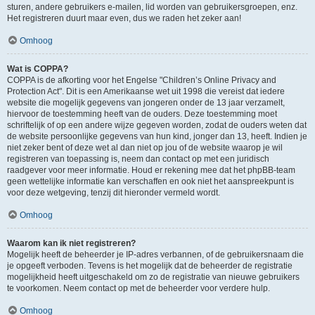
sturen, andere gebruikers e-mailen, lid worden van gebruikersgroepen, enz.
Het registreren duurt maar even, dus we raden het zeker aan!
Omhoog
Wat is COPPA?
COPPA is de afkorting voor het Engelse "Children’s Online Privacy and
Protection Act". Dit is een Amerikaanse wet uit 1998 die vereist dat iedere
website die mogelijk gegevens van jongeren onder de 13 jaar verzamelt,
hiervoor de toestemming heeft van de ouders. Deze toestemming moet
schriftelijk of op een andere wijze gegeven worden, zodat de ouders weten dat
de website persoonlijke gegevens van hun kind, jonger dan 13, heeft. Indien je
niet zeker bent of deze wet al dan niet op jou of de website waarop je wil
registreren van toepassing is, neem dan contact op met een juridisch
raadgever voor meer informatie. Houd er rekening mee dat het phpBB-team
geen wettelijke informatie kan verschaffen en ook niet het aanspreekpunt is
voor deze wetgeving, tenzij dit hieronder vermeld wordt.
Omhoog
Waarom kan ik niet registreren?
Mogelijk heeft de beheerder je IP-adres verbannen, of de gebruikersnaam die
je opgeeft verboden. Tevens is het mogelijk dat de beheerder de registratie
mogelijkheid heeft uitgeschakeld om zo de registratie van nieuwe gebruikers
te voorkomen. Neem contact op met de beheerder voor verdere hulp.
Omhoog