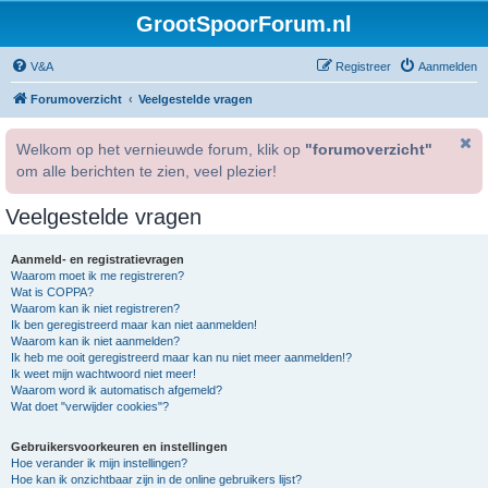
GrootSpoorForum.nl
V&A
Registreer
Aanmelden
Forumoverzicht
Veelgestelde vragen
Welkom op het vernieuwde forum, klik op
"forumoverzicht"
om alle berichten te zien, veel plezier!
Veelgestelde vragen
Aanmeld- en registratievragen
Waarom moet ik me registreren?
Wat is COPPA?
Waarom kan ik niet registreren?
Ik ben geregistreerd maar kan niet aanmelden!
Waarom kan ik niet aanmelden?
Ik heb me ooit geregistreerd maar kan nu niet meer aanmelden!?
Ik weet mijn wachtwoord niet meer!
Waarom word ik automatisch afgemeld?
Wat doet "verwijder cookies"?
Gebruikersvoorkeuren en instellingen
Hoe verander ik mijn instellingen?
Hoe kan ik onzichtbaar zijn in de online gebruikers lijst?