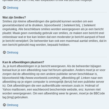
opmaak die je via HTML kan toepassen is ook via BBCode mogelijk.
Omhoog
Wat zijn Smilies?
Smilies zijn kleine afbeeldingen die gebruikt kunnen worden om een
gevoelstoestand uit te drukken, bijvoorbeeld :) betekent blij, :( betekent
ongelukkig. Alle beschikbare smilies worden weergegeven als je een bericht
plaatst. Maak geen overdadig gebruik van smilies, ze maken een bericht snel
onleesbaar wat er toe kan leiden dat een moderator je bericht aanpast of heel
je bericht verwijdert. De beheerder kan ook een maximaal aantal smilies, dat in
een bericht gebruikt mag worden, bepaald hebben.
Omhoog
Kan ik afbeeldingen plaatsen?
Ja, je kunt afbeeldingen in je bericht weergeven. Als de beheerder bijlagen
toelaat kun je een afbeelding naar het forum uploaden. Anders moet je er voor
zorgen dat de afbeelding op een andere publieke server beschikbaar is,
bijvoorbeeld http://www.voorbeeld.com/mijn_afbeelding.gif. Linken naar een
afbeelding op je eigen computer is onmogelijk (tenzij het een publieke server
is). Ook afbeeldingen die een authentificatie vereisen zoals in: Hotmail of
Yahoo mailboxen, een wachtwoord beschermde website, enz. kunnen niet
worden weergegeven. Om een afbeelding weer te geven, moet je de BBCode
tag [img] gebruiken.
Omhoog