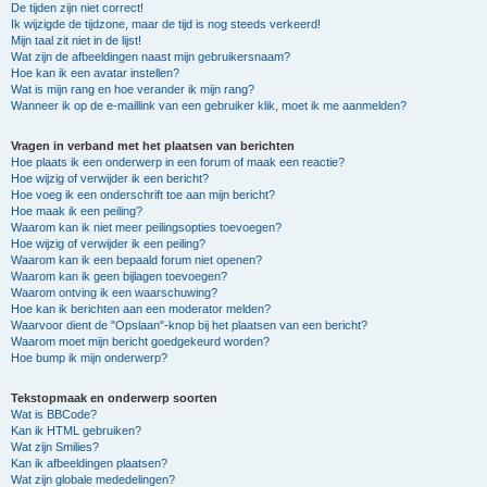
De tijden zijn niet correct!
Ik wijzigde de tijdzone, maar de tijd is nog steeds verkeerd!
Mijn taal zit niet in de lijst!
Wat zijn de afbeeldingen naast mijn gebruikersnaam?
Hoe kan ik een avatar instellen?
Wat is mijn rang en hoe verander ik mijn rang?
Wanneer ik op de e-maillink van een gebruiker klik, moet ik me aanmelden?
Vragen in verband met het plaatsen van berichten
Hoe plaats ik een onderwerp in een forum of maak een reactie?
Hoe wijzig of verwijder ik een bericht?
Hoe voeg ik een onderschrift toe aan mijn bericht?
Hoe maak ik een peiling?
Waarom kan ik niet meer peilingsopties toevoegen?
Hoe wijzig of verwijder ik een peiling?
Waarom kan ik een bepaald forum niet openen?
Waarom kan ik geen bijlagen toevoegen?
Waarom ontving ik een waarschuwing?
Hoe kan ik berichten aan een moderator melden?
Waarvoor dient de "Opslaan"-knop bij het plaatsen van een bericht?
Waarom moet mijn bericht goedgekeurd worden?
Hoe bump ik mijn onderwerp?
Tekstopmaak en onderwerp soorten
Wat is BBCode?
Kan ik HTML gebruiken?
Wat zijn Smilies?
Kan ik afbeeldingen plaatsen?
Wat zijn globale mededelingen?