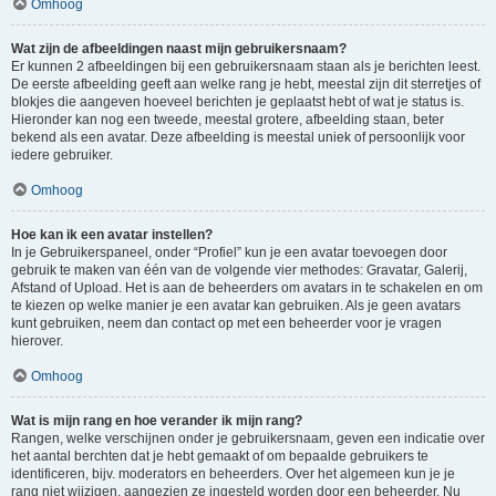
Omhoog
Wat zijn de afbeeldingen naast mijn gebruikersnaam?
Er kunnen 2 afbeeldingen bij een gebruikersnaam staan als je berichten leest.
De eerste afbeelding geeft aan welke rang je hebt, meestal zijn dit sterretjes of
blokjes die aangeven hoeveel berichten je geplaatst hebt of wat je status is.
Hieronder kan nog een tweede, meestal grotere, afbeelding staan, beter
bekend als een avatar. Deze afbeelding is meestal uniek of persoonlijk voor
iedere gebruiker.
Omhoog
Hoe kan ik een avatar instellen?
In je Gebruikerspaneel, onder “Profiel” kun je een avatar toevoegen door
gebruik te maken van één van de volgende vier methodes: Gravatar, Galerij,
Afstand of Upload. Het is aan de beheerders om avatars in te schakelen en om
te kiezen op welke manier je een avatar kan gebruiken. Als je geen avatars
kunt gebruiken, neem dan contact op met een beheerder voor je vragen
hierover.
Omhoog
Wat is mijn rang en hoe verander ik mijn rang?
Rangen, welke verschijnen onder je gebruikersnaam, geven een indicatie over
het aantal berchten dat je hebt gemaakt of om bepaalde gebruikers te
identificeren, bijv. moderators en beheerders. Over het algemeen kun je je
rang niet wijzigen, aangezien ze ingesteld worden door een beheerder. Nu