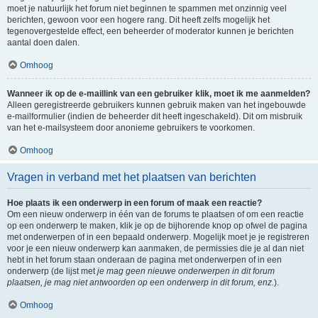
moet je natuurlijk het forum niet beginnen te spammen met onzinnig veel
berichten, gewoon voor een hogere rang. Dit heeft zelfs mogelijk het
tegenovergestelde effect, een beheerder of moderator kunnen je berichten
aantal doen dalen.
Omhoog
Wanneer ik op de e-maillink van een gebruiker klik, moet ik me aanmelden?
Alleen geregistreerde gebruikers kunnen gebruik maken van het ingebouwde
e-mailformulier (indien de beheerder dit heeft ingeschakeld). Dit om misbruik
van het e-mailsysteem door anonieme gebruikers te voorkomen.
Omhoog
Vragen in verband met het plaatsen van berichten
Hoe plaats ik een onderwerp in een forum of maak een reactie?
Om een nieuw onderwerp in één van de forums te plaatsen of om een reactie
op een onderwerp te maken, klik je op de bijhorende knop op ofwel de pagina
met onderwerpen of in een bepaald onderwerp. Mogelijk moet je je registreren
voor je een nieuw onderwerp kan aanmaken, de permissies die je al dan niet
hebt in het forum staan onderaan de pagina met onderwerpen of in een
onderwerp (de lijst met
je mag geen nieuwe onderwerpen in dit forum
plaatsen, je mag niet antwoorden op een onderwerp in dit forum, enz.
).
Omhoog