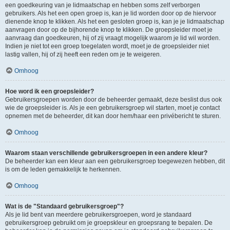
een goedkeuring van je lidmaatschap en hebben soms zelf verborgen
gebruikers. Als het een open groep is, kan je lid worden door op de hiervoor
dienende knop te klikken. Als het een gesloten groep is, kan je je lidmaatschap
aanvragen door op de bijhorende knop te klikken. De groepsleider moet je
aanvraag dan goedkeuren, hij of zij vraagt mogelijk waarom je lid wil worden.
Indien je niet tot een groep toegelaten wordt, moet je de groepsleider niet
lastig vallen, hij of zij heeft een reden om je te weigeren.
Omhoog
Hoe word ik een groepsleider?
Gebruikersgroepen worden door de beheerder gemaakt, deze beslist dus ook
wie de groepsleider is. Als je een gebruikersgroep wil starten, moet je contact
opnemen met de beheerder, dit kan door hem/haar een privébericht te sturen.
Omhoog
Waarom staan verschillende gebruikersgroepen in een andere kleur?
De beheerder kan een kleur aan een gebruikersgroep toegewezen hebben, dit
is om de leden gemakkelijk te herkennen.
Omhoog
Wat is de "Standaard gebruikersgroep"?
Als je lid bent van meerdere gebruikersgroepen, word je standaard
gebruikersgroep gebruikt om je groepskleur en groepsrang te bepalen. De