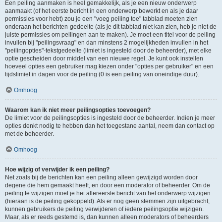
Een peiling aanmaken is heel gemakkelijk, als je een nieuw onderwerp
aanmaakt (of het eerste bericht in een onderwerp bewerkt en als je daar
permissies voor hebt) zou je een "voeg peiling toe" tabblad moeten zien
onderaan het berichten-gedeelte (als je dit tabblad niet kan zien, heb je niet de
juiste permissies om peilingen aan te maken). Je moet een titel voor de peiling
invullen bij "peilingsvraag" en dan minstens 2 mogelijkheden invullen in het
"peilingopties"-tekstgedeelte (limiet is ingesteld door de beheerder), met elke
optie gescheiden door middel van een nieuwe regel. Je kunt ook instellen
hoeveel opties een gebruiker mag kiezen onder "opties per gebruiker" en een
tijdslimiet in dagen voor de peiling (0 is een peiling van oneindige duur).
Omhoog
Waarom kan ik niet meer peilingsopties toevoegen?
De limiet voor de peilingsopties is ingesteld door de beheerder. Indien je meer
opties denkt nodig te hebben dan het toegestane aantal, neem dan contact op
met de beheerder.
Omhoog
Hoe wijzig of verwijder ik een peiling?
Net zoals bij de berichten kan een peiling alleen gewijzigd worden door
degene die hem gemaakt heeft, en door een moderator of beheerder. Om de
peiling te wijzigen moet je het allereerste bericht van het onderwerp wijzigen
(hieraan is de peiling gekoppeld). Als er nog geen stemmen zijn uitgebracht,
kunnen gebruikers de peiling verwijderen of iedere peilingsoptie wijzigen.
Maar, als er reeds gestemd is, dan kunnen alleen moderators of beheerders