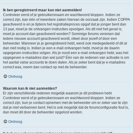
Ik ben geregistreerd maar kan niet aanmelden!
Controleer eerst of je gebruikersnaam en wachtwoord kloppen. Indien ze
correct zijn, kan één of meerdere zaken hiervan de oorzaak zijn. Indien COPPA
geactiveerd is en je tijdens het registratieproces opgaf dat je jonger bent dan
13 jaar, moet je de ontvangen instructies opvolgen. Als dit niet het geval is,
moet je account dan geactiveerd worden? Sommige forums vereisen dat
iedere nieuwe account geactiveerd wordt, ofwel door jezelf of door een
beheerder. Wanneer je je geregistreerd hebt, werd ook medegedeeld of dit al
dan niet nodig is. Indien je een e-mail ontvangen hebt, moet je de daarin
opgegeven instructies volgen. Als je nooit een e-mail ontvangen hebt, was het
opgegeven e-mailadres dan wel juist? Één van de redenen van activatie is om
het aantal valse accounts te doen dalen. Als je zeker bent dat je e-mailadres
correct was, neem dan contact op met de beheerder.
Omhoog
Waarom kan ik niet aanmelden?
Er zijn verschillende redenen mogelijk waarom je dit probleem hebt.
Controleer eerst of je gebruikersnaam en wachtwoord kloppen. Indien ze
correct zijn, kun je contact opnemen met de beheerder om er zeker van te zijn
dat je niet verbannen bent. Het is ook mogelijk dat de forumconfiguratie fout is,
dan moet dit door de beheerder opgelost worden.
Omhoog