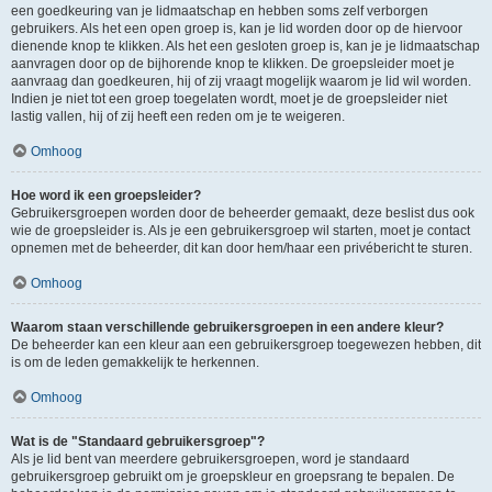
een goedkeuring van je lidmaatschap en hebben soms zelf verborgen
gebruikers. Als het een open groep is, kan je lid worden door op de hiervoor
dienende knop te klikken. Als het een gesloten groep is, kan je je lidmaatschap
aanvragen door op de bijhorende knop te klikken. De groepsleider moet je
aanvraag dan goedkeuren, hij of zij vraagt mogelijk waarom je lid wil worden.
Indien je niet tot een groep toegelaten wordt, moet je de groepsleider niet
lastig vallen, hij of zij heeft een reden om je te weigeren.
Omhoog
Hoe word ik een groepsleider?
Gebruikersgroepen worden door de beheerder gemaakt, deze beslist dus ook
wie de groepsleider is. Als je een gebruikersgroep wil starten, moet je contact
opnemen met de beheerder, dit kan door hem/haar een privébericht te sturen.
Omhoog
Waarom staan verschillende gebruikersgroepen in een andere kleur?
De beheerder kan een kleur aan een gebruikersgroep toegewezen hebben, dit
is om de leden gemakkelijk te herkennen.
Omhoog
Wat is de "Standaard gebruikersgroep"?
Als je lid bent van meerdere gebruikersgroepen, word je standaard
gebruikersgroep gebruikt om je groepskleur en groepsrang te bepalen. De