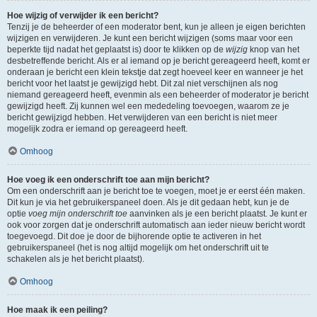
Hoe wijzig of verwijder ik een bericht?
Tenzij je de beheerder of een moderator bent, kun je alleen je eigen berichten
wijzigen en verwijderen. Je kunt een bericht wijzigen (soms maar voor een
beperkte tijd nadat het geplaatst is) door te klikken op de
wijzig
knop van het
desbetreffende bericht. Als er al iemand op je bericht gereageerd heeft, komt er
onderaan je bericht een klein tekstje dat zegt hoeveel keer en wanneer je het
bericht voor het laatst je gewijzigd hebt. Dit zal niet verschijnen als nog
niemand gereageerd heeft, evenmin als een beheerder of moderator je bericht
gewijzigd heeft. Zij kunnen wel een mededeling toevoegen, waarom ze je
bericht gewijzigd hebben. Het verwijderen van een bericht is niet meer
mogelijk zodra er iemand op gereageerd heeft.
Omhoog
Hoe voeg ik een onderschrift toe aan mijn bericht?
Om een onderschrift aan je bericht toe te voegen, moet je er eerst één maken.
Dit kun je via het gebruikerspaneel doen. Als je dit gedaan hebt, kun je de
optie
voeg mijn onderschrift toe
aanvinken als je een bericht plaatst. Je kunt er
ook voor zorgen dat je onderschrift automatisch aan ieder nieuw bericht wordt
toegevoegd. Dit doe je door de bijhorende optie te activeren in het
gebruikerspaneel (het is nog altijd mogelijk om het onderschrift uit te
schakelen als je het bericht plaatst).
Omhoog
Hoe maak ik een peiling?