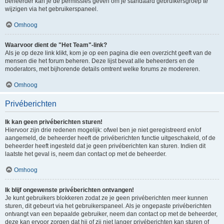
beheerder kan je de permissies geven om je standaard gebruikersgroep te
wijzigen via het gebruikerspaneel.
Omhoog
Waarvoor dient de "Het Team"-link?
Als je op deze link klikt, kom je op een pagina die een overzicht geeft van de
mensen die het forum beheren. Deze lijst bevat alle beheerders en de
moderators, met bijhorende details omtrent welke forums ze modereren.
Omhoog
Privéberichten
Ik kan geen privéberichten sturen!
Hiervoor zijn drie redenen mogelijk: ofwel ben je niet geregistreerd en/of
aangemeld, de beheerder heeft de privéberichten functie uitgeschakeld, of de
beheerder heeft ingesteld dat je geen privéberichten kan sturen. Indien dit
laatste het geval is, neem dan contact op met de beheerder.
Omhoog
Ik blijf ongewenste privéberichten ontvangen!
Je kunt gebruikers blokkeren zodat ze je geen privéberichten meer kunnen
sturen, dit gebeurt via het gebruikerspaneel. Als je ongepaste privéberichten
ontvangt van een bepaalde gebruiker, neem dan contact op met de beheerder,
deze kan ervoor zorgen dat hij of zij niet langer privéberichten kan sturen of