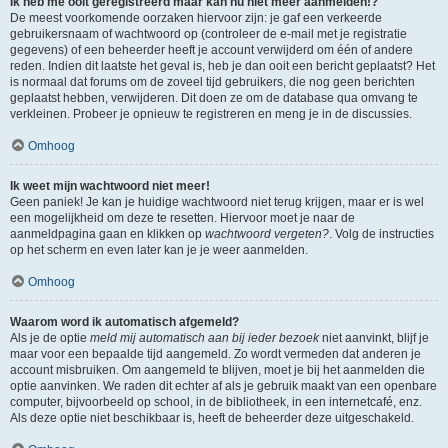
Ik heb me ooit geregistreerd maar kan nu niet meer aanmelden!?
De meest voorkomende oorzaken hiervoor zijn: je gaf een verkeerde
gebruikersnaam of wachtwoord op (controleer de e-mail met je registratie
gegevens) of een beheerder heeft je account verwijderd om één of andere
reden. Indien dit laatste het geval is, heb je dan ooit een bericht geplaatst? Het
is normaal dat forums om de zoveel tijd gebruikers, die nog geen berichten
geplaatst hebben, verwijderen. Dit doen ze om de database qua omvang te
verkleinen. Probeer je opnieuw te registreren en meng je in de discussies.
Omhoog
Ik weet mijn wachtwoord niet meer!
Geen paniek! Je kan je huidige wachtwoord niet terug krijgen, maar er is wel
een mogelijkheid om deze te resetten. Hiervoor moet je naar de
aanmeldpagina gaan en klikken op
wachtwoord vergeten?
. Volg de instructies
op het scherm en even later kan je je weer aanmelden.
Omhoog
Waarom word ik automatisch afgemeld?
Als je de optie
meld mij automatisch aan bij ieder bezoek
niet aanvinkt, blijf je
maar voor een bepaalde tijd aangemeld. Zo wordt vermeden dat anderen je
account misbruiken. Om aangemeld te blijven, moet je bij het aanmelden die
optie aanvinken. We raden dit echter af als je gebruik maakt van een openbare
computer, bijvoorbeeld op school, in de bibliotheek, in een internetcafé, enz.
Als deze optie niet beschikbaar is, heeft de beheerder deze uitgeschakeld.