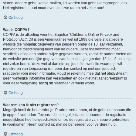
sturen, andere gebruikers e-mailen, lid worden van gebruikersgroepen, enz.
Het registreren duurt maar even, dus we raden het zeker aan!
Omhoog
Wat is COPPA?
COPPA is de afkorting voor het Engelse "Children’s Online Privacy and
Protection Act". Dit is een Amerikaanse wet uit 1998 die vereist dat iedere
website die mogelijk gegevens van jongeren onder de 13 jaar verzamelt,
hiervoor de toestemming heeft van de ouders. Deze toestemming moet
schriftelijk of op een andere wijze gegeven worden, zodat de ouders weten dat
de website persoonlijke gegevens van hun kind, jonger dan 13, heeft. Indien je
niet zeker bent of deze wet al dan niet op jou of de website waarop je wil
registreren van toepassing is, neem dan contact op met een juridisch
raadgever voor meer informatie. Houd er rekening mee dat het phpBB-team
geen wettelijke informatie kan verschaffen en ook niet het aanspreekpunt is
voor deze wetgeving, tenzij dit hieronder vermeld wordt.
Omhoog
Waarom kan ik niet registreren?
Mogelijk heeft de beheerder je IP-adres verbannen, of de gebruikersnaam die
je opgeeft verboden. Tevens is het mogelijk dat de beheerder de registratie
mogelijkheid heeft uitgeschakeld om zo de registratie van nieuwe gebruikers
te voorkomen. Neem contact op met de beheerder voor verdere hulp.
Omhoog