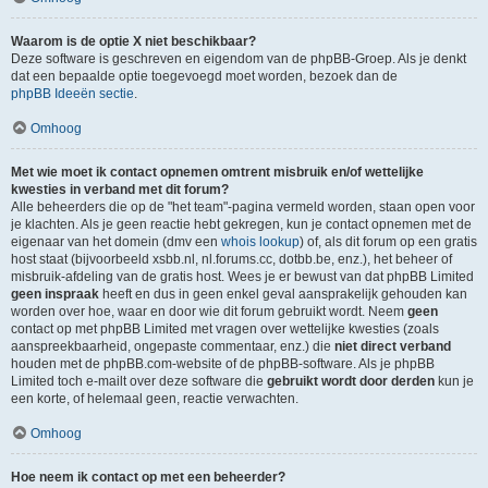
Waarom is de optie X niet beschikbaar?
Deze software is geschreven en eigendom van de phpBB-Groep. Als je denkt
dat een bepaalde optie toegevoegd moet worden, bezoek dan de
phpBB Ideeën sectie
.
Omhoog
Met wie moet ik contact opnemen omtrent misbruik en/of wettelijke
kwesties in verband met dit forum?
Alle beheerders die op de "het team"-pagina vermeld worden, staan open voor
je klachten. Als je geen reactie hebt gekregen, kun je contact opnemen met de
eigenaar van het domein (dmv een
whois lookup
) of, als dit forum op een gratis
host staat (bijvoorbeeld xsbb.nl, nl.forums.cc, dotbb.be, enz.), het beheer of
misbruik-afdeling van de gratis host. Wees je er bewust van dat phpBB Limited
geen inspraak
heeft en dus in geen enkel geval aansprakelijk gehouden kan
worden over hoe, waar en door wie dit forum gebruikt wordt. Neem
geen
contact op met phpBB Limited met vragen over wettelijke kwesties (zoals
aanspreekbaarheid, ongepaste commentaar, enz.) die
niet direct verband
houden met de phpBB.com-website of de phpBB-software. Als je phpBB
Limited toch e-mailt over deze software die
gebruikt wordt door derden
kun je
een korte, of helemaal geen, reactie verwachten.
Omhoog
Hoe neem ik contact op met een beheerder?