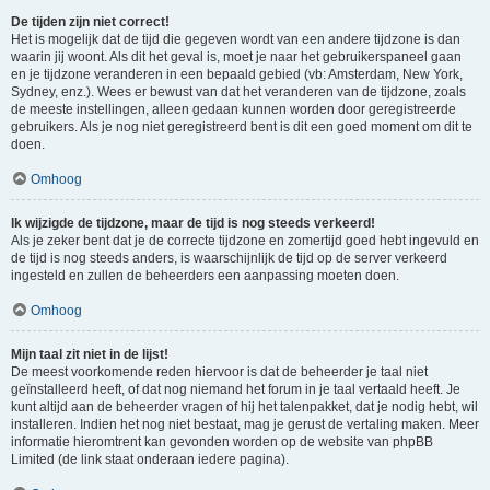
De tijden zijn niet correct!
Het is mogelijk dat de tijd die gegeven wordt van een andere tijdzone is dan
waarin jij woont. Als dit het geval is, moet je naar het gebruikerspaneel gaan
en je tijdzone veranderen in een bepaald gebied (vb: Amsterdam, New York,
Sydney, enz.). Wees er bewust van dat het veranderen van de tijdzone, zoals
de meeste instellingen, alleen gedaan kunnen worden door geregistreerde
gebruikers. Als je nog niet geregistreerd bent is dit een goed moment om dit te
doen.
Omhoog
Ik wijzigde de tijdzone, maar de tijd is nog steeds verkeerd!
Als je zeker bent dat je de correcte tijdzone en zomertijd goed hebt ingevuld en
de tijd is nog steeds anders, is waarschijnlijk de tijd op de server verkeerd
ingesteld en zullen de beheerders een aanpassing moeten doen.
Omhoog
Mijn taal zit niet in de lijst!
De meest voorkomende reden hiervoor is dat de beheerder je taal niet
geïnstalleerd heeft, of dat nog niemand het forum in je taal vertaald heeft. Je
kunt altijd aan de beheerder vragen of hij het talenpakket, dat je nodig hebt, wil
installeren. Indien het nog niet bestaat, mag je gerust de vertaling maken. Meer
informatie hieromtrent kan gevonden worden op de website van phpBB
Limited (de link staat onderaan iedere pagina).