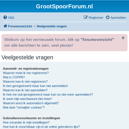
GrootSpoorForum.nl
V&A
Registreer
Aanmelden
Forumoverzicht
Veelgestelde vragen
Welkom op het vernieuwde forum, klik op
"forumoverzicht"
om alle berichten te zien, veel plezier!
Veelgestelde vragen
Aanmeld- en registratievragen
Waarom moet ik me registreren?
Wat is COPPA?
Waarom kan ik niet registreren?
Ik ben geregistreerd maar kan niet aanmelden!
Waarom kan ik niet aanmelden?
Ik heb me ooit geregistreerd maar kan nu niet meer aanmelden!?
Ik weet mijn wachtwoord niet meer!
Waarom word ik automatisch afgemeld?
Wat doet "verwijder cookies"?
Gebruikersvoorkeuren en instellingen
Hoe verander ik mijn instellingen?
Hoe kan ik onzichtbaar zijn in de online gebruikers lijst?