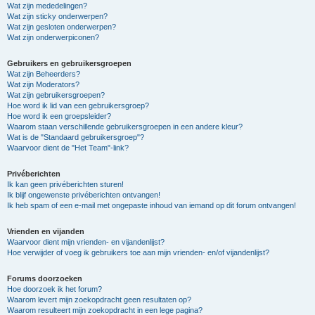
Wat zijn mededelingen?
Wat zijn sticky onderwerpen?
Wat zijn gesloten onderwerpen?
Wat zijn onderwerpiconen?
Gebruikers en gebruikersgroepen
Wat zijn Beheerders?
Wat zijn Moderators?
Wat zijn gebruikersgroepen?
Hoe word ik lid van een gebruikersgroep?
Hoe word ik een groepsleider?
Waarom staan verschillende gebruikersgroepen in een andere kleur?
Wat is de "Standaard gebruikersgroep"?
Waarvoor dient de "Het Team"-link?
Privéberichten
Ik kan geen privéberichten sturen!
Ik blijf ongewenste privéberichten ontvangen!
Ik heb spam of een e-mail met ongepaste inhoud van iemand op dit forum ontvangen!
Vrienden en vijanden
Waarvoor dient mijn vrienden- en vijandenlijst?
Hoe verwijder of voeg ik gebruikers toe aan mijn vrienden- en/of vijandenlijst?
Forums doorzoeken
Hoe doorzoek ik het forum?
Waarom levert mijn zoekopdracht geen resultaten op?
Waarom resulteert mijn zoekopdracht in een lege pagina?