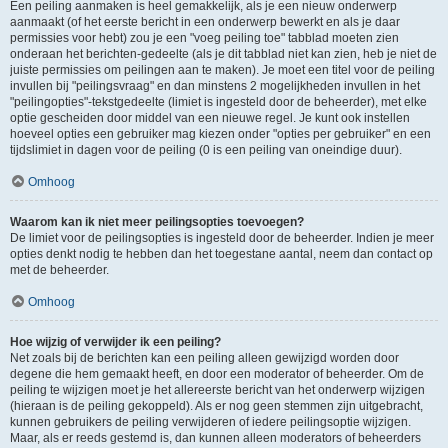
Een peiling aanmaken is heel gemakkelijk, als je een nieuw onderwerp
aanmaakt (of het eerste bericht in een onderwerp bewerkt en als je daar
permissies voor hebt) zou je een "voeg peiling toe" tabblad moeten zien
onderaan het berichten-gedeelte (als je dit tabblad niet kan zien, heb je niet de
juiste permissies om peilingen aan te maken). Je moet een titel voor de peiling
invullen bij "peilingsvraag" en dan minstens 2 mogelijkheden invullen in het
"peilingopties"-tekstgedeelte (limiet is ingesteld door de beheerder), met elke
optie gescheiden door middel van een nieuwe regel. Je kunt ook instellen
hoeveel opties een gebruiker mag kiezen onder "opties per gebruiker" en een
tijdslimiet in dagen voor de peiling (0 is een peiling van oneindige duur).
Omhoog
Waarom kan ik niet meer peilingsopties toevoegen?
De limiet voor de peilingsopties is ingesteld door de beheerder. Indien je meer
opties denkt nodig te hebben dan het toegestane aantal, neem dan contact op
met de beheerder.
Omhoog
Hoe wijzig of verwijder ik een peiling?
Net zoals bij de berichten kan een peiling alleen gewijzigd worden door
degene die hem gemaakt heeft, en door een moderator of beheerder. Om de
peiling te wijzigen moet je het allereerste bericht van het onderwerp wijzigen
(hieraan is de peiling gekoppeld). Als er nog geen stemmen zijn uitgebracht,
kunnen gebruikers de peiling verwijderen of iedere peilingsoptie wijzigen.
Maar, als er reeds gestemd is, dan kunnen alleen moderators of beheerders