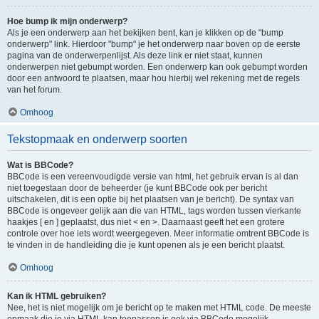
Hoe bump ik mijn onderwerp?
Als je een onderwerp aan het bekijken bent, kan je klikken op de "bump
onderwerp" link. Hierdoor "bump" je het onderwerp naar boven op de eerste
pagina van de onderwerpenlijst. Als deze link er niet staat, kunnen
onderwerpen niet gebumpt worden. Een onderwerp kan ook gebumpt worden
door een antwoord te plaatsen, maar hou hierbij wel rekening met de regels
van het forum.
Omhoog
Tekstopmaak en onderwerp soorten
Wat is BBCode?
BBCode is een vereenvoudigde versie van html, het gebruik ervan is al dan
niet toegestaan door de beheerder (je kunt BBCode ook per bericht
uitschakelen, dit is een optie bij het plaatsen van je bericht). De syntax van
BBCode is ongeveer gelijk aan die van HTML, tags worden tussen vierkante
haakjes [ en ] geplaatst, dus niet < en >. Daarnaast geeft het een grotere
controle over hoe iets wordt weergegeven. Meer informatie omtrent BBCode is
te vinden in de handleiding die je kunt openen als je een bericht plaatst.
Omhoog
Kan ik HTML gebruiken?
Nee, het is niet mogelijk om je bericht op te maken met HTML code. De meeste