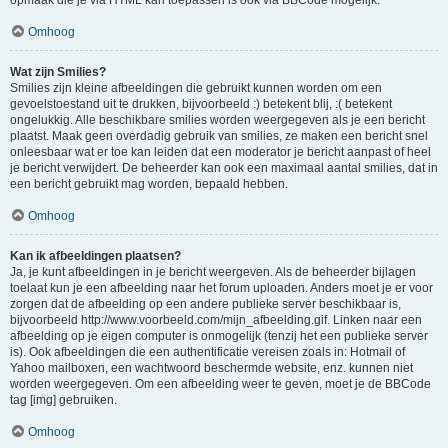
opmaak die je via HTML kan toepassen is ook via BBCode mogelijk.
Omhoog
Wat zijn Smilies?
Smilies zijn kleine afbeeldingen die gebruikt kunnen worden om een
gevoelstoestand uit te drukken, bijvoorbeeld :) betekent blij, :( betekent
ongelukkig. Alle beschikbare smilies worden weergegeven als je een bericht
plaatst. Maak geen overdadig gebruik van smilies, ze maken een bericht snel
onleesbaar wat er toe kan leiden dat een moderator je bericht aanpast of heel
je bericht verwijdert. De beheerder kan ook een maximaal aantal smilies, dat in
een bericht gebruikt mag worden, bepaald hebben.
Omhoog
Kan ik afbeeldingen plaatsen?
Ja, je kunt afbeeldingen in je bericht weergeven. Als de beheerder bijlagen
toelaat kun je een afbeelding naar het forum uploaden. Anders moet je er voor
zorgen dat de afbeelding op een andere publieke server beschikbaar is,
bijvoorbeeld http://www.voorbeeld.com/mijn_afbeelding.gif. Linken naar een
afbeelding op je eigen computer is onmogelijk (tenzij het een publieke server
is). Ook afbeeldingen die een authentificatie vereisen zoals in: Hotmail of
Yahoo mailboxen, een wachtwoord beschermde website, enz. kunnen niet
worden weergegeven. Om een afbeelding weer te geven, moet je de BBCode
tag [img] gebruiken.
Omhoog