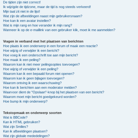
De tijden zijn niet correct!
Ik wijzigde de tijdzone, maar de tijd is nog steeds verkeerd!
Mijn taal zit niet in de lijst!
Wat zijn de afbeeldingen naast mijn gebruikersnaam?
Hoe kan ik een avatar instellen?
Wat is mijn rang en hoe verander ik mijn rang?
Wanneer ik op de e-maillink van een gebruiker klik, moet ik me aanmelden?
Vragen in verband met het plaatsen van berichten
Hoe plaats ik een onderwerp in een forum of maak een reactie?
Hoe wijzig of verwijder ik een bericht?
Hoe voeg ik een onderschrift toe aan mijn bericht?
Hoe maak ik een peiling?
Waarom kan ik niet meer peilingsopties toevoegen?
Hoe wijzig of verwijder ik een peiling?
Waarom kan ik een bepaald forum niet openen?
Waarom kan ik geen bijlagen toevoegen?
Waarom ontving ik een waarschuwing?
Hoe kan ik berichten aan een moderator melden?
Waarvoor dient de "Opslaan"-knop bij het plaatsen van een bericht?
Waarom moet mijn bericht goedgekeurd worden?
Hoe bump ik mijn onderwerp?
Tekstopmaak en onderwerp soorten
Wat is BBCode?
Kan ik HTML gebruiken?
Wat zijn Smilies?
Kan ik afbeeldingen plaatsen?
Wat zijn globale mededelingen?