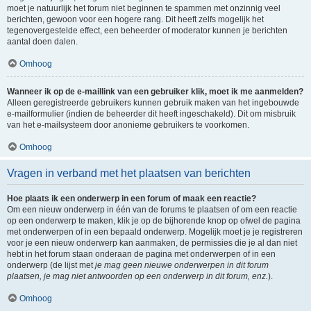
moet je natuurlijk het forum niet beginnen te spammen met onzinnig veel
berichten, gewoon voor een hogere rang. Dit heeft zelfs mogelijk het
tegenovergestelde effect, een beheerder of moderator kunnen je berichten
aantal doen dalen.
Omhoog
Wanneer ik op de e-maillink van een gebruiker klik, moet ik me aanmelden?
Alleen geregistreerde gebruikers kunnen gebruik maken van het ingebouwde
e-mailformulier (indien de beheerder dit heeft ingeschakeld). Dit om misbruik
van het e-mailsysteem door anonieme gebruikers te voorkomen.
Omhoog
Vragen in verband met het plaatsen van berichten
Hoe plaats ik een onderwerp in een forum of maak een reactie?
Om een nieuw onderwerp in één van de forums te plaatsen of om een reactie
op een onderwerp te maken, klik je op de bijhorende knop op ofwel de pagina
met onderwerpen of in een bepaald onderwerp. Mogelijk moet je je registreren
voor je een nieuw onderwerp kan aanmaken, de permissies die je al dan niet
hebt in het forum staan onderaan de pagina met onderwerpen of in een
onderwerp (de lijst met
je mag geen nieuwe onderwerpen in dit forum
plaatsen, je mag niet antwoorden op een onderwerp in dit forum, enz.
).
Omhoog