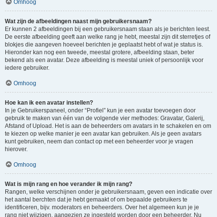
Omhoog
Wat zijn de afbeeldingen naast mijn gebruikersnaam?
Er kunnen 2 afbeeldingen bij een gebruikersnaam staan als je berichten leest.
De eerste afbeelding geeft aan welke rang je hebt, meestal zijn dit sterretjes of
blokjes die aangeven hoeveel berichten je geplaatst hebt of wat je status is.
Hieronder kan nog een tweede, meestal grotere, afbeelding staan, beter
bekend als een avatar. Deze afbeelding is meestal uniek of persoonlijk voor
iedere gebruiker.
Omhoog
Hoe kan ik een avatar instellen?
In je Gebruikerspaneel, onder “Profiel” kun je een avatar toevoegen door
gebruik te maken van één van de volgende vier methodes: Gravatar, Galerij,
Afstand of Upload. Het is aan de beheerders om avatars in te schakelen en om
te kiezen op welke manier je een avatar kan gebruiken. Als je geen avatars
kunt gebruiken, neem dan contact op met een beheerder voor je vragen
hierover.
Omhoog
Wat is mijn rang en hoe verander ik mijn rang?
Rangen, welke verschijnen onder je gebruikersnaam, geven een indicatie over
het aantal berchten dat je hebt gemaakt of om bepaalde gebruikers te
identificeren, bijv. moderators en beheerders. Over het algemeen kun je je
rang niet wijzigen, aangezien ze ingesteld worden door een beheerder. Nu