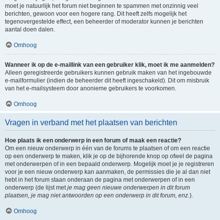
moet je natuurlijk het forum niet beginnen te spammen met onzinnig veel
berichten, gewoon voor een hogere rang. Dit heeft zelfs mogelijk het
tegenovergestelde effect, een beheerder of moderator kunnen je berichten
aantal doen dalen.
Omhoog
Wanneer ik op de e-maillink van een gebruiker klik, moet ik me aanmelden?
Alleen geregistreerde gebruikers kunnen gebruik maken van het ingebouwde
e-mailformulier (indien de beheerder dit heeft ingeschakeld). Dit om misbruik
van het e-mailsysteem door anonieme gebruikers te voorkomen.
Omhoog
Vragen in verband met het plaatsen van berichten
Hoe plaats ik een onderwerp in een forum of maak een reactie?
Om een nieuw onderwerp in één van de forums te plaatsen of om een reactie
op een onderwerp te maken, klik je op de bijhorende knop op ofwel de pagina
met onderwerpen of in een bepaald onderwerp. Mogelijk moet je je registreren
voor je een nieuw onderwerp kan aanmaken, de permissies die je al dan niet
hebt in het forum staan onderaan de pagina met onderwerpen of in een
onderwerp (de lijst met
je mag geen nieuwe onderwerpen in dit forum
plaatsen, je mag niet antwoorden op een onderwerp in dit forum, enz.
).
Omhoog