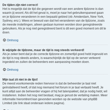
De tijden zijn niet correct!
Het is mogelijk dat de tijd die gegeven wordt van een andere tijdzone is dan
waarin jij woont. Als dit het geval is, moet je naar het gebruikerspaneel gaan
en je tijdzone veranderen in een bepaald gebied (vb: Amsterdam, New York,
Sydney, enz.). Wees er bewust van dat het veranderen van de tijdzone, zoals
de meeste instellingen, alleen gedaan kunnen worden door geregistreerde
gebruikers. Als je nog niet geregistreerd bent is dit een goed moment om dit te
doen.
Omhoog
Ik wijzigde de tijdzone, maar de tijd is nog steeds verkeerd!
Als je zeker bent dat je de correcte tijdzone en zomertijd goed hebt ingevuld en
de tijd is nog steeds anders, is waarschijnlijk de tijd op de server verkeerd
ingesteld en zullen de beheerders een aanpassing moeten doen.
Omhoog
Mijn taal zit niet in de lijst!
De meest voorkomende reden hiervoor is dat de beheerder je taal niet
geïnstalleerd heeft, of dat nog niemand het forum in je taal vertaald heeft. Je
kunt altijd aan de beheerder vragen of hij het talenpakket, dat je nodig hebt, wil
installeren. Indien het nog niet bestaat, mag je gerust de vertaling maken. Meer
informatie hieromtrent kan gevonden worden op de website van phpBB
Limited (de link staat onderaan iedere pagina).