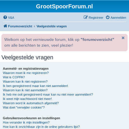
GrootSpoorForum.nl
V&A
Registreer
Aanmelden
Forumoverzicht
Veelgestelde vragen
Welkom op het vernieuwde forum, klik op
"forumoverzicht"
om alle berichten te zien, veel plezier!
Veelgestelde vragen
Aanmeld- en registratievragen
Waarom moet ik me registreren?
Wat is COPPA?
Waarom kan ik niet registreren?
Ik ben geregistreerd maar kan niet aanmelden!
Waarom kan ik niet aanmelden?
Ik heb me ooit geregistreerd maar kan nu niet meer aanmelden!?
Ik weet mijn wachtwoord niet meer!
Waarom word ik automatisch afgemeld?
Wat doet "verwijder cookies"?
Gebruikersvoorkeuren en instellingen
Hoe verander ik mijn instellingen?
Hoe kan ik onzichtbaar zijn in de online gebruikers lijst?