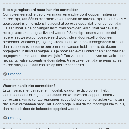
Ik ben geregistreerd maar kan niet aanmelden!
Controleer eerst of je gebruikersnaam en wachtwoord kloppen. Indien ze
correct zijn, kan één of meerdere zaken hiervan de oorzaak zijn. Indien COPPA
geactiveerd is en je tijdens het registratieproces opgaf dat je jonger bent dan
13 jaar, moet je de ontvangen instructies opvolgen. Als dit niet het geval is,
moet je account dan geactiveerd worden? Sommige forums vereisen dat
iedere nieuwe account geactiveerd wordt, ofwel door jezelf of door een
beheerder. Wanneer je je geregistreerd hebt, werd ook medegedeeld of dit al
dan niet nodig is. Indien je een e-mail ontvangen hebt, moet je de daarin
opgegeven instructies volgen. Als je nooit een e-mail ontvangen hebt, was het
opgegeven e-mailadres dan wel juist? Één van de redenen van activatie is om
het aantal valse accounts te doen dalen. Als je zeker bent dat je e-mailadres
correct was, neem dan contact op met de beheerder.
Omhoog
Waarom kan ik niet aanmelden?
Er zijn verschillende redenen mogelijk waarom je dit probleem hebt.
Controleer eerst of je gebruikersnaam en wachtwoord kloppen. Indien ze
correct zijn, kun je contact opnemen met de beheerder om er zeker van te zijn
dat je niet verbannen bent. Het is ook mogelijk dat de forumconfiguratie fout is,
dan moet dit door de beheerder opgelost worden.
Omhoog