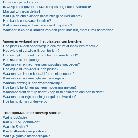
De tijden zijn niet correct!
Ik wijzigde de tijdzone, maar de tijd is nog steeds verkeerd!
Mijn taal zit niet in de lijst!
Wat zijn de afbeeldingen naast mijn gebruikersnaam?
Hoe kan ik een avatar instellen?
Wat is mijn rang en hoe verander ik mijn rang?
Wanneer ik op de e-maillink van een gebruiker klik, moet ik me aanmelden?
Vragen in verband met het plaatsen van berichten
Hoe plaats ik een onderwerp in een forum of maak een reactie?
Hoe wijzig of verwijder ik een bericht?
Hoe voeg ik een onderschrift toe aan mijn bericht?
Hoe maak ik een peiling?
Waarom kan ik niet meer peilingsopties toevoegen?
Hoe wijzig of verwijder ik een peiling?
Waarom kan ik een bepaald forum niet openen?
Waarom kan ik geen bijlagen toevoegen?
Waarom ontving ik een waarschuwing?
Hoe kan ik berichten aan een moderator melden?
Waarvoor dient de "Opslaan"-knop bij het plaatsen van een bericht?
Waarom moet mijn bericht goedgekeurd worden?
Hoe bump ik mijn onderwerp?
Tekstopmaak en onderwerp soorten
Wat is BBCode?
Kan ik HTML gebruiken?
Wat zijn Smilies?
Kan ik afbeeldingen plaatsen?
Wat zijn globale mededelingen?