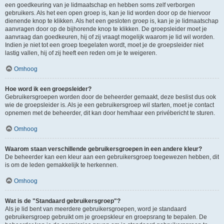
een goedkeuring van je lidmaatschap en hebben soms zelf verborgen
gebruikers. Als het een open groep is, kan je lid worden door op de hiervoor
dienende knop te klikken. Als het een gesloten groep is, kan je je lidmaatschap
aanvragen door op de bijhorende knop te klikken. De groepsleider moet je
aanvraag dan goedkeuren, hij of zij vraagt mogelijk waarom je lid wil worden.
Indien je niet tot een groep toegelaten wordt, moet je de groepsleider niet
lastig vallen, hij of zij heeft een reden om je te weigeren.
Omhoog
Hoe word ik een groepsleider?
Gebruikersgroepen worden door de beheerder gemaakt, deze beslist dus ook
wie de groepsleider is. Als je een gebruikersgroep wil starten, moet je contact
opnemen met de beheerder, dit kan door hem/haar een privébericht te sturen.
Omhoog
Waarom staan verschillende gebruikersgroepen in een andere kleur?
De beheerder kan een kleur aan een gebruikersgroep toegewezen hebben, dit
is om de leden gemakkelijk te herkennen.
Omhoog
Wat is de "Standaard gebruikersgroep"?
Als je lid bent van meerdere gebruikersgroepen, word je standaard
gebruikersgroep gebruikt om je groepskleur en groepsrang te bepalen. De