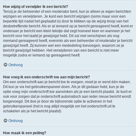
Hoe wijzig of verwijder ik een bericht?
Tenzij je de beheerder of een moderator bent, kun je alleen je eigen berichten
wijzigen en verwijderen. Je kunt een bericht wijzigen (soms maar voor een
beperkte tijd nadat het geplaatst is) door te klikken op de
wijzig
knop van het
desbetreffende bericht. Als er al iemand op je bericht gereageerd heeft, komt er
onderaan je bericht een klein tekstje dat zegt hoeveel keer en wanneer je het
bericht voor het laatst je gewijzigd hebt. Dit zal niet verschijnen als nog
niemand gereageerd heeft, evenmin als een beheerder of moderator je bericht
gewijzigd heeft. Zij kunnen wel een mededeling toevoegen, waarom ze je
bericht gewijzigd hebben. Het verwijderen van een bericht is niet meer
mogelijk zodra er iemand op gereageerd heeft.
Omhoog
Hoe voeg ik een onderschrift toe aan mijn bericht?
Om een onderschrift aan je bericht toe te voegen, moet je er eerst één maken.
Dit kun je via het gebruikerspaneel doen. Als je dit gedaan hebt, kun je de
optie
voeg mijn onderschrift toe
aanvinken als je een bericht plaatst. Je kunt er
ook voor zorgen dat je onderschrift automatisch aan ieder nieuw bericht wordt
toegevoegd. Dit doe je door de bijhorende optie te activeren in het
gebruikerspaneel (het is nog altijd mogelijk om het onderschrift uit te
schakelen als je het bericht plaatst).
Omhoog
Hoe maak ik een peiling?