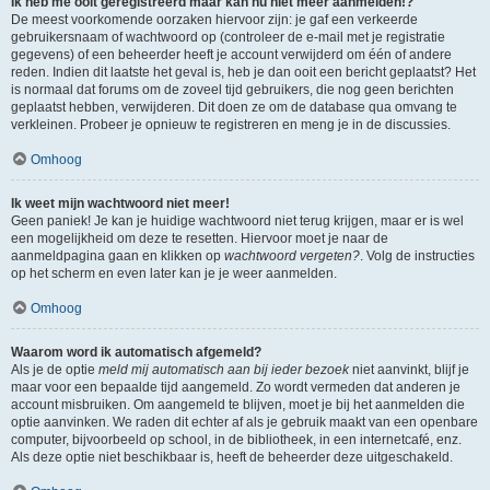
Ik heb me ooit geregistreerd maar kan nu niet meer aanmelden!?
De meest voorkomende oorzaken hiervoor zijn: je gaf een verkeerde
gebruikersnaam of wachtwoord op (controleer de e-mail met je registratie
gegevens) of een beheerder heeft je account verwijderd om één of andere
reden. Indien dit laatste het geval is, heb je dan ooit een bericht geplaatst? Het
is normaal dat forums om de zoveel tijd gebruikers, die nog geen berichten
geplaatst hebben, verwijderen. Dit doen ze om de database qua omvang te
verkleinen. Probeer je opnieuw te registreren en meng je in de discussies.
Omhoog
Ik weet mijn wachtwoord niet meer!
Geen paniek! Je kan je huidige wachtwoord niet terug krijgen, maar er is wel
een mogelijkheid om deze te resetten. Hiervoor moet je naar de
aanmeldpagina gaan en klikken op
wachtwoord vergeten?
. Volg de instructies
op het scherm en even later kan je je weer aanmelden.
Omhoog
Waarom word ik automatisch afgemeld?
Als je de optie
meld mij automatisch aan bij ieder bezoek
niet aanvinkt, blijf je
maar voor een bepaalde tijd aangemeld. Zo wordt vermeden dat anderen je
account misbruiken. Om aangemeld te blijven, moet je bij het aanmelden die
optie aanvinken. We raden dit echter af als je gebruik maakt van een openbare
computer, bijvoorbeeld op school, in de bibliotheek, in een internetcafé, enz.
Als deze optie niet beschikbaar is, heeft de beheerder deze uitgeschakeld.