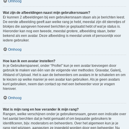
Omhoog
Wat zijn de afbeeldingen naast mijn gebruikersnaam?
Er kunnen 2 afbeeldingen bij een gebruikersnaam staan als je berichten leest.
De eerste afbeelding geeft aan welke rang je hebt, meestal zijn dit sterretjes of
blokjes die aangeven hoeveel berichten je geplaatst hebt of wat je status is.
Hieronder kan nog een tweede, meestal grotere, afbeelding staan, beter
bekend als een avatar. Deze afbeelding is meestal uniek of persoonlijk voor
iedere gebruiker.
Omhoog
Hoe kan ik een avatar instellen?
In je Gebruikerspaneel, onder “Profiel” kun je een avatar toevoegen door
gebruik te maken van één van de volgende vier methodes: Gravatar, Galerij,
Afstand of Upload. Het is aan de beheerders om avatars in te schakelen en om
te kiezen op welke manier je een avatar kan gebruiken. Als je geen avatars
kunt gebruiken, neem dan contact op met een beheerder voor je vragen
hierover.
Omhoog
Wat is mijn rang en hoe verander ik mijn rang?
Rangen, welke verschijnen onder je gebruikersnaam, geven een indicatie over
het aantal berchten dat je hebt gemaakt of om bepaalde gebruikers te
identificeren, bijv. moderators en beheerders. Over het algemeen kun je je
rang niet wijzigen, aangezien ze ingesteld worden door een beheerder. Nu