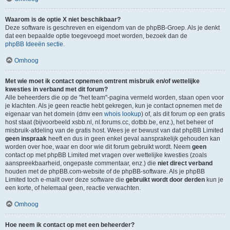
Waarom is de optie X niet beschikbaar?
Deze software is geschreven en eigendom van de phpBB-Groep. Als je denkt
dat een bepaalde optie toegevoegd moet worden, bezoek dan de
phpBB Ideeën sectie
.
Omhoog
Met wie moet ik contact opnemen omtrent misbruik en/of wettelijke
kwesties in verband met dit forum?
Alle beheerders die op de "het team"-pagina vermeld worden, staan open voor
je klachten. Als je geen reactie hebt gekregen, kun je contact opnemen met de
eigenaar van het domein (dmv een
whois lookup
) of, als dit forum op een gratis
host staat (bijvoorbeeld xsbb.nl, nl.forums.cc, dotbb.be, enz.), het beheer of
misbruik-afdeling van de gratis host. Wees je er bewust van dat phpBB Limited
geen inspraak
heeft en dus in geen enkel geval aansprakelijk gehouden kan
worden over hoe, waar en door wie dit forum gebruikt wordt. Neem
geen
contact op met phpBB Limited met vragen over wettelijke kwesties (zoals
aanspreekbaarheid, ongepaste commentaar, enz.) die
niet direct verband
houden met de phpBB.com-website of de phpBB-software. Als je phpBB
Limited toch e-mailt over deze software die
gebruikt wordt door derden
kun je
een korte, of helemaal geen, reactie verwachten.
Omhoog
Hoe neem ik contact op met een beheerder?