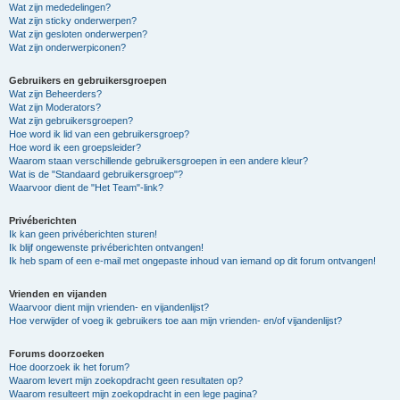
Wat zijn mededelingen?
Wat zijn sticky onderwerpen?
Wat zijn gesloten onderwerpen?
Wat zijn onderwerpiconen?
Gebruikers en gebruikersgroepen
Wat zijn Beheerders?
Wat zijn Moderators?
Wat zijn gebruikersgroepen?
Hoe word ik lid van een gebruikersgroep?
Hoe word ik een groepsleider?
Waarom staan verschillende gebruikersgroepen in een andere kleur?
Wat is de "Standaard gebruikersgroep"?
Waarvoor dient de "Het Team"-link?
Privéberichten
Ik kan geen privéberichten sturen!
Ik blijf ongewenste privéberichten ontvangen!
Ik heb spam of een e-mail met ongepaste inhoud van iemand op dit forum ontvangen!
Vrienden en vijanden
Waarvoor dient mijn vrienden- en vijandenlijst?
Hoe verwijder of voeg ik gebruikers toe aan mijn vrienden- en/of vijandenlijst?
Forums doorzoeken
Hoe doorzoek ik het forum?
Waarom levert mijn zoekopdracht geen resultaten op?
Waarom resulteert mijn zoekopdracht in een lege pagina?