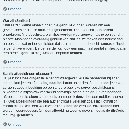
opmaak die je via HTML kan toepassen is ook via BBCode mogelijk.
Omhoog
Wat zijn Smilies?
Smilies zijn kleine afbeeldingen die gebruikt kunnen worden om een
gevoelstoestand uit te drukken, bijvoorbeeld :) betekent blij, :( betekent
ongelukkig. Alle beschikbare smilies worden weergegeven als je een bericht
plaatst. Maak geen overdadig gebruik van smilies, ze maken een bericht snel
onleesbaar wat er toe kan leiden dat een moderator je bericht aanpast of heel
je bericht verwijdert. De beheerder kan ook een maximaal aantal smilies, dat in
een bericht gebruikt mag worden, bepaald hebben.
Omhoog
Kan ik afbeeldingen plaatsen?
Ja, je kunt afbeeldingen in je bericht weergeven. Als de beheerder bijlagen
toelaat kun je een afbeelding naar het forum uploaden. Anders moet je er voor
zorgen dat de afbeelding op een andere publieke server beschikbaar is,
bijvoorbeeld http://www.voorbeeld.com/mijn_afbeelding.gif. Linken naar een
afbeelding op je eigen computer is onmogelijk (tenzij het een publieke server
is). Ook afbeeldingen die een authentificatie vereisen zoals in: Hotmail of
Yahoo mailboxen, een wachtwoord beschermde website, enz. kunnen niet
worden weergegeven. Om een afbeelding weer te geven, moet je de BBCode
tag [img] gebruiken.
Omhoog