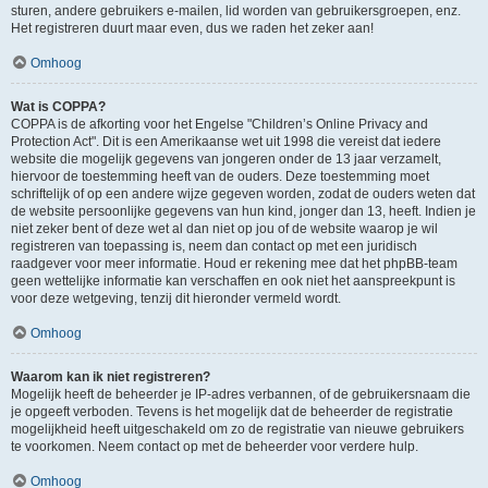
sturen, andere gebruikers e-mailen, lid worden van gebruikersgroepen, enz.
Het registreren duurt maar even, dus we raden het zeker aan!
Omhoog
Wat is COPPA?
COPPA is de afkorting voor het Engelse "Children’s Online Privacy and
Protection Act". Dit is een Amerikaanse wet uit 1998 die vereist dat iedere
website die mogelijk gegevens van jongeren onder de 13 jaar verzamelt,
hiervoor de toestemming heeft van de ouders. Deze toestemming moet
schriftelijk of op een andere wijze gegeven worden, zodat de ouders weten dat
de website persoonlijke gegevens van hun kind, jonger dan 13, heeft. Indien je
niet zeker bent of deze wet al dan niet op jou of de website waarop je wil
registreren van toepassing is, neem dan contact op met een juridisch
raadgever voor meer informatie. Houd er rekening mee dat het phpBB-team
geen wettelijke informatie kan verschaffen en ook niet het aanspreekpunt is
voor deze wetgeving, tenzij dit hieronder vermeld wordt.
Omhoog
Waarom kan ik niet registreren?
Mogelijk heeft de beheerder je IP-adres verbannen, of de gebruikersnaam die
je opgeeft verboden. Tevens is het mogelijk dat de beheerder de registratie
mogelijkheid heeft uitgeschakeld om zo de registratie van nieuwe gebruikers
te voorkomen. Neem contact op met de beheerder voor verdere hulp.
Omhoog