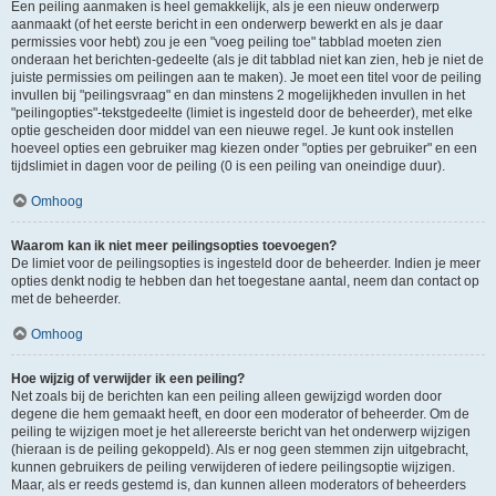
Een peiling aanmaken is heel gemakkelijk, als je een nieuw onderwerp
aanmaakt (of het eerste bericht in een onderwerp bewerkt en als je daar
permissies voor hebt) zou je een "voeg peiling toe" tabblad moeten zien
onderaan het berichten-gedeelte (als je dit tabblad niet kan zien, heb je niet de
juiste permissies om peilingen aan te maken). Je moet een titel voor de peiling
invullen bij "peilingsvraag" en dan minstens 2 mogelijkheden invullen in het
"peilingopties"-tekstgedeelte (limiet is ingesteld door de beheerder), met elke
optie gescheiden door middel van een nieuwe regel. Je kunt ook instellen
hoeveel opties een gebruiker mag kiezen onder "opties per gebruiker" en een
tijdslimiet in dagen voor de peiling (0 is een peiling van oneindige duur).
Omhoog
Waarom kan ik niet meer peilingsopties toevoegen?
De limiet voor de peilingsopties is ingesteld door de beheerder. Indien je meer
opties denkt nodig te hebben dan het toegestane aantal, neem dan contact op
met de beheerder.
Omhoog
Hoe wijzig of verwijder ik een peiling?
Net zoals bij de berichten kan een peiling alleen gewijzigd worden door
degene die hem gemaakt heeft, en door een moderator of beheerder. Om de
peiling te wijzigen moet je het allereerste bericht van het onderwerp wijzigen
(hieraan is de peiling gekoppeld). Als er nog geen stemmen zijn uitgebracht,
kunnen gebruikers de peiling verwijderen of iedere peilingsoptie wijzigen.
Maar, als er reeds gestemd is, dan kunnen alleen moderators of beheerders