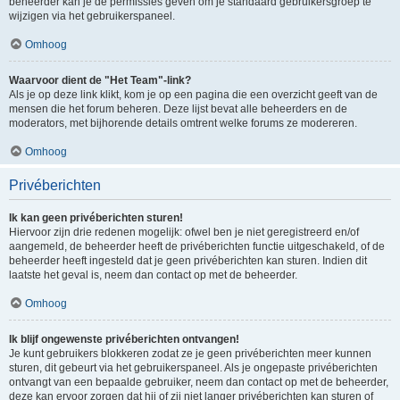
beheerder kan je de permissies geven om je standaard gebruikersgroep te
wijzigen via het gebruikerspaneel.
Omhoog
Waarvoor dient de "Het Team"-link?
Als je op deze link klikt, kom je op een pagina die een overzicht geeft van de
mensen die het forum beheren. Deze lijst bevat alle beheerders en de
moderators, met bijhorende details omtrent welke forums ze modereren.
Omhoog
Privéberichten
Ik kan geen privéberichten sturen!
Hiervoor zijn drie redenen mogelijk: ofwel ben je niet geregistreerd en/of
aangemeld, de beheerder heeft de privéberichten functie uitgeschakeld, of de
beheerder heeft ingesteld dat je geen privéberichten kan sturen. Indien dit
laatste het geval is, neem dan contact op met de beheerder.
Omhoog
Ik blijf ongewenste privéberichten ontvangen!
Je kunt gebruikers blokkeren zodat ze je geen privéberichten meer kunnen
sturen, dit gebeurt via het gebruikerspaneel. Als je ongepaste privéberichten
ontvangt van een bepaalde gebruiker, neem dan contact op met de beheerder,
deze kan ervoor zorgen dat hij of zij niet langer privéberichten kan sturen of