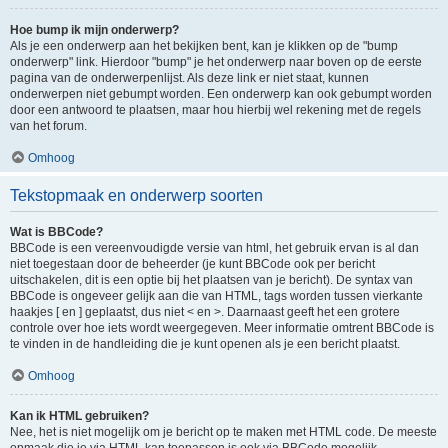
Hoe bump ik mijn onderwerp?
Als je een onderwerp aan het bekijken bent, kan je klikken op de "bump
onderwerp" link. Hierdoor "bump" je het onderwerp naar boven op de eerste
pagina van de onderwerpenlijst. Als deze link er niet staat, kunnen
onderwerpen niet gebumpt worden. Een onderwerp kan ook gebumpt worden
door een antwoord te plaatsen, maar hou hierbij wel rekening met de regels
van het forum.
Omhoog
Tekstopmaak en onderwerp soorten
Wat is BBCode?
BBCode is een vereenvoudigde versie van html, het gebruik ervan is al dan
niet toegestaan door de beheerder (je kunt BBCode ook per bericht
uitschakelen, dit is een optie bij het plaatsen van je bericht). De syntax van
BBCode is ongeveer gelijk aan die van HTML, tags worden tussen vierkante
haakjes [ en ] geplaatst, dus niet < en >. Daarnaast geeft het een grotere
controle over hoe iets wordt weergegeven. Meer informatie omtrent BBCode is
te vinden in de handleiding die je kunt openen als je een bericht plaatst.
Omhoog
Kan ik HTML gebruiken?
Nee, het is niet mogelijk om je bericht op te maken met HTML code. De meeste