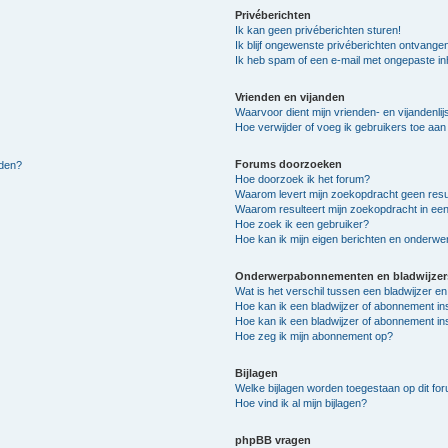
Privéberichten
Ik kan geen privéberichten sturen!
Ik blijf ongewenste privéberichten ontvange
Ik heb spam of een e-mail met ongepaste i
Vrienden en vijanden
Waarvoor dient mijn vrienden- en vijandenlij
Hoe verwijder of voeg ik gebruikers toe aan m
Forums doorzoeken
lden?
Hoe doorzoek ik het forum?
Waarom levert mijn zoekopdracht geen resu
Waarom resulteert mijn zoekopdracht in een
Hoe zoek ik een gebruiker?
Hoe kan ik mijn eigen berichten en onderw
Onderwerpabonnementen en bladwijzer
Wat is het verschil tussen een bladwijzer 
Hoe kan ik een bladwijzer of abonnement in
Hoe kan ik een bladwijzer of abonnement ins
Hoe zeg ik mijn abonnement op?
Bijlagen
Welke bijlagen worden toegestaan op dit fo
Hoe vind ik al mijn bijlagen?
phpBB vragen