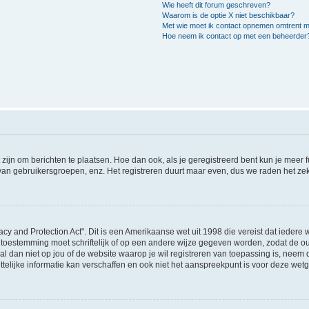
Wie heeft dit forum geschreven?
Waarom is de optie X niet beschikbaar?
Met wie moet ik contact opnemen omtrent mis
Hoe neem ik contact op met een beheerder
 zijn om berichten te plaatsen. Hoe dan ook, als je geregistreerd bent kun je meer
 van gebruikersgroepen, enz. Het registreren duurt maar even, dus we raden het ze
acy and Protection Act". Dit is een Amerikaanse wet uit 1998 die vereist dat ieder
 toestemming moet schriftelijk of op een andere wijze gegeven worden, zodat de 
et al dan niet op jou of de website waarop je wil registreren van toepassing is, nee
lijke informatie kan verschaffen en ook niet het aanspreekpunt is voor deze wetge