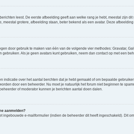
richten leest. De eerste afbeelding geeft aan welke rang je hebt, meestal zijn dit 
e, meestal grotere, afbeelding staan, beter bekend als een avatar. Deze afbeelding 
oegen door gebruik te maken van één van de volgende vier methodes: Gravatar, Gale
n gebruiken. Als je geen avatars kunt gebruiken, neem dan contact op met een beh
indicatie over het aantal berchten dat je hebt gemaakt of om bepaalde gebruikers 
d worden door een beheerder. Nu moet je natuurlijk het forum niet beginnen te sp
en beheerder of moderator kunnen je berichten aantal doen dalen.
k me aanmelden?
t ingebouwde e-mailformulier (indien de beheerder dit heeft ingeschakeld). Dit o