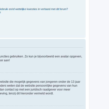
bruik en/of wettelijke kwesties in verband met dit forum?
?
 functies gebruiken. Zo kun je bijvoorbeeld een avatar opgeven,
ker aan!
e website die mogelijk gegevens van jongeren onder de 13 jaar
ouders weten dat de website persoonlijke gegevens van hun
m dan contact op met een juridisch raadgever voor meer
ving, tenzij dit hieronder vermeld wordt.