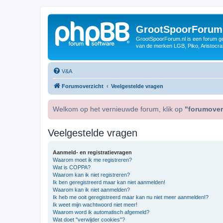
GrootSpoorForum
GrootSpoorForum.nl is een forum ger
van de merken LGB, Piko, Aristocraf
V&A
Forumoverzicht
Veelgestelde vragen
Welkom op het vernieuwde forum, klik op
"forumover
Veelgestelde vragen
Aanmeld- en registratievragen
Waarom moet ik me registreren?
Wat is COPPA?
Waarom kan ik niet registreren?
Ik ben geregistreerd maar kan niet aanmelden!
Waarom kan ik niet aanmelden?
Ik heb me ooit geregistreerd maar kan nu niet meer aanmelden!?
Ik weet mijn wachtwoord niet meer!
Waarom word ik automatisch afgemeld?
Wat doet "verwijder cookies"?