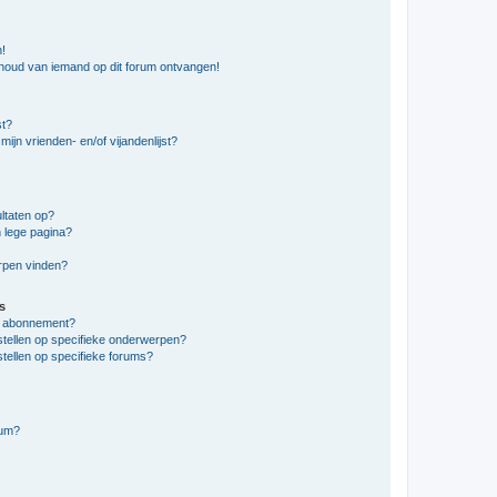
n!
nhoud van iemand op dit forum ontvangen!
st?
ijn vrienden- en/of vijandenlijst?
ltaten op?
 lege pagina?
erpen vinden?
s
en abonnement?
stellen op specifieke onderwerpen?
tellen op specifieke forums?
rum?