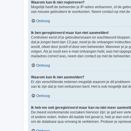
Waarom kan ik niet registreren?
Mogelijk heeft de beheerder je IP-adres verbannen, of de gebru
van nieuwe gebruikers te voorkomen. Neem contact op met de 
Omhoog
Ik ben geregistreerd maar kan niet aanmelden!
Controleer eerst of je gebruikersnaam en wachtwoord kloppen. I
dat je jonger bent dan 13 jaar, moet je de ontvangen instructi
wordt, ofwel door jezelf of door een beheerder. Wanneer je je 
volgen. Als je nooit een e-mail ontvangen hebt, was het opgege
mailadres correct was, neem dan contact op met de beheerder.
Omhoog
Waarom kan ik niet aanmelden?
Er zijn verschillende redenen mogelijk waarom je dit probleem
van te zijn dat je niet verbannen bent. Het is ook mogelijk dat
Omhoog
Ik heb me ooit geregistreerd maar kan nu niet meer aanmel
De meest voorkomende oorzaken hiervoor zijn: je gaf een verk
of andere reden. Indien dit laatste het geval is, heb je dan oo
om de database qua omvang te verkleinen. Probeer je opnieuw t
Omhoog