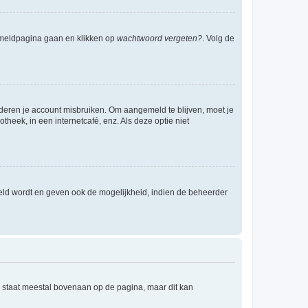
anmeldpagina gaan en klikken op
wachtwoord vergeten?
. Volg de
nderen je account misbruiken. Om aangemeld te blijven, moet je
theek, in een internetcafé, enz. Als deze optie niet
eld wordt en geven ook de mogelijkheid, indien de beheerder
e staat meestal bovenaan op de pagina, maar dit kan