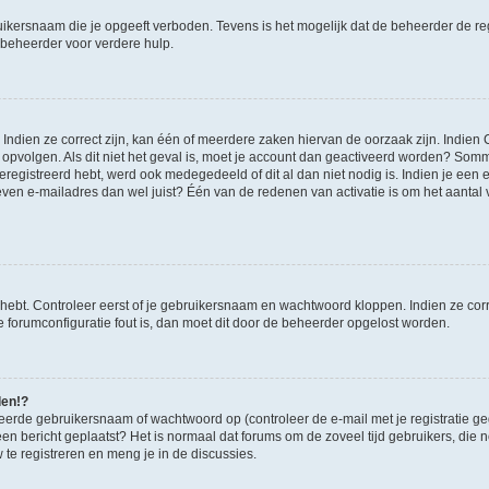
ikersnaam die je opgeeft verboden. Tevens is het mogelijk dat de beheerder de regi
beheerder voor verdere hulp.
ndien ze correct zijn, kan één of meerdere zaken hiervan de oorzaak zijn. Indien C
es opvolgen. Als dit niet het geval is, moet je account dan geactiveerd worden? S
geregistreerd hebt, werd ook medegedeeld of dit al dan niet nodig is. Indien je een
ven e-mailadres dan wel juist? Één van de redenen van activatie is om het aantal va
 hebt. Controleer eerst of je gebruikersnaam en wachtwoord kloppen. Indien ze cor
 de forumconfiguratie fout is, dan moet dit door de beheerder opgelost worden.
den!?
eerde gebruikersnaam of wachtwoord op (controleer de e-mail met je registratie g
it een bericht geplaatst? Het is normaal dat forums om de zoveel tijd gebruikers, di
e registreren en meng je in de discussies.