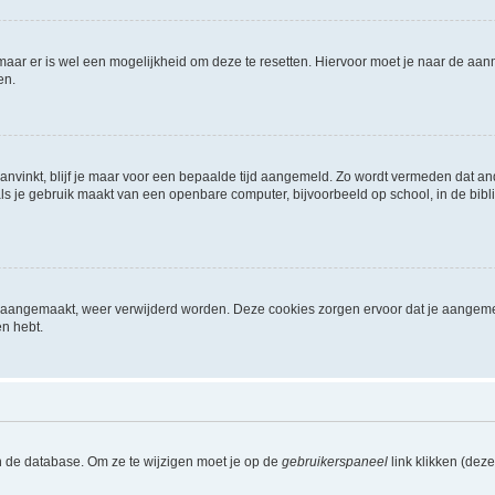
 maar er is wel een mogelijkheid om deze te resetten. Hiervoor moet je naar de a
en.
aanvinkt, blijf je maar voor een bepaalde tijd aangemeld. Zo wordt vermeden dat a
ls je gebruik maakt van een openbare computer, bijvoorbeeld op school, in de biblio
ijn aangemaakt, weer verwijderd worden. Deze cookies zorgen ervoor dat je aangem
en hebt.
n de database. Om ze te wijzigen moet je op de
gebruikerspaneel
link klikken (dez