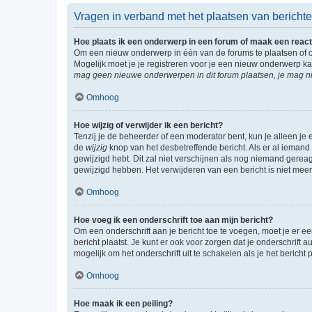
Vragen in verband met het plaatsen van bericht
Hoe plaats ik een onderwerp in een forum of maak een react
Om een nieuw onderwerp in één van de forums te plaatsen of 
Mogelijk moet je je registreren voor je een nieuw onderwerp k
mag geen nieuwe onderwerpen in dit forum plaatsen, je mag ni
Omhoog
Hoe wijzig of verwijder ik een bericht?
Tenzij je de beheerder of een moderator bent, kun je alleen je 
de
wijzig
knop van het desbetreffende bericht. Als er al iemand o
gewijzigd hebt. Dit zal niet verschijnen als nog niemand gere
gewijzigd hebben. Het verwijderen van een bericht is niet mee
Omhoog
Hoe voeg ik een onderschrift toe aan mijn bericht?
Om een onderschrift aan je bericht toe te voegen, moet je er ee
bericht plaatst. Je kunt er ook voor zorgen dat je onderschrift 
mogelijk om het onderschrift uit te schakelen als je het bericht p
Omhoog
Hoe maak ik een peiling?