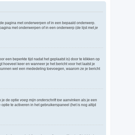
l de pagina met onderwerpen of in een bepaald onderwerp.
 pagina met onderwerpen of in een onderwerp (de lijst met
je
r een beperkte tijd nadat het geplaatst is) door te klikken op
gt hoeveel keer en wanneer je het bericht voor het laatst je
Zij kunnen wel een mededeling toevoegen, waarom ze je bericht
n je de optie
voeg mijn onderschrift toe
aanvinken als je een
optie te activeren in het gebruikerspaneel (het is nog altijd