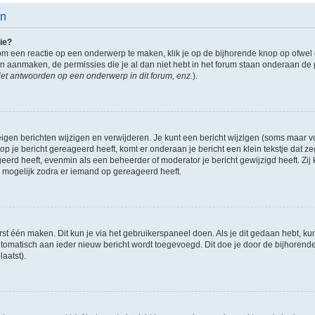
en
ie?
om een reactie op een onderwerp te maken, klik je op de bijhorende knop op ofwe
an aanmaken, de permissies die je al dan niet hebt in het forum staan onderaan de
et antwoorden op een onderwerp in dit forum, enz.
).
eigen berichten wijzigen en verwijderen. Je kunt een bericht wijzigen (soms maar voo
p je bericht gereageerd heeft, komt er onderaan je bericht een klein tekstje dat ze
ageerd heeft, evenmin als een beheerder of moderator je bericht gewijzigd heeft. 
r mogelijk zodra er iemand op gereageerd heeft.
rst één maken. Dit kun je via het gebruikerspaneel doen. Als je dit gedaan hebt, ku
automatisch aan ieder nieuw bericht wordt toegevoegd. Dit doe je door de bijhorende 
laatst).