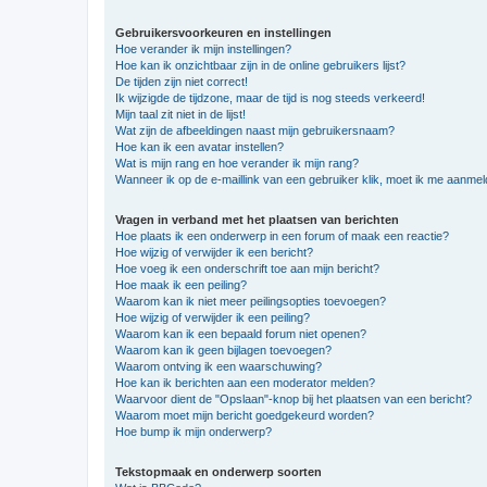
Gebruikersvoorkeuren en instellingen
Hoe verander ik mijn instellingen?
Hoe kan ik onzichtbaar zijn in de online gebruikers lijst?
De tijden zijn niet correct!
Ik wijzigde de tijdzone, maar de tijd is nog steeds verkeerd!
Mijn taal zit niet in de lijst!
Wat zijn de afbeeldingen naast mijn gebruikersnaam?
Hoe kan ik een avatar instellen?
Wat is mijn rang en hoe verander ik mijn rang?
Wanneer ik op de e-maillink van een gebruiker klik, moet ik me aanme
Vragen in verband met het plaatsen van berichten
Hoe plaats ik een onderwerp in een forum of maak een reactie?
Hoe wijzig of verwijder ik een bericht?
Hoe voeg ik een onderschrift toe aan mijn bericht?
Hoe maak ik een peiling?
Waarom kan ik niet meer peilingsopties toevoegen?
Hoe wijzig of verwijder ik een peiling?
Waarom kan ik een bepaald forum niet openen?
Waarom kan ik geen bijlagen toevoegen?
Waarom ontving ik een waarschuwing?
Hoe kan ik berichten aan een moderator melden?
Waarvoor dient de "Opslaan"-knop bij het plaatsen van een bericht?
Waarom moet mijn bericht goedgekeurd worden?
Hoe bump ik mijn onderwerp?
Tekstopmaak en onderwerp soorten