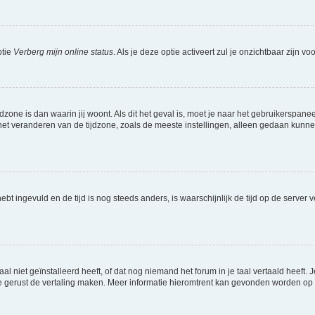
ptie
Verberg mijn online status
. Als je deze optie activeert zul je onzichtbaar zijn 
jdzone is dan waarin jij woont. Als dit het geval is, moet je naar het gebruikerspan
t veranderen van de tijdzone, zoals de meeste instellingen, alleen gedaan kunnen
 hebt ingevuld en de tijd is nog steeds anders, is waarschijnlijk de tijd op de serv
niet geïnstalleerd heeft, of dat nog niemand het forum in je taal vertaald heeft. Je
ag je gerust de vertaling maken. Meer informatie hieromtrent kan gevonden worden o