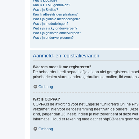
Wat is BBCode?
Kan ik HTML gebruiken?
Wat zijn Smilies?
Kan ik afbeeldingen plaatsen?
Wat zijn globale mededelingen?
Wat zijn mededelingen?
Wat zijn sticky onderwerpen?
Wat zijn gesloten onderwerpen?
Wat zijn onderwerpiconen?
Aanmeld- en registratievragen
Waarom moet ik me registreren?
De beheerder heeft bepaalt of je al dan niet geregistreerd moet
privéberichten sturen, andere gebruikers e-mailen, lid worden
Omhoog
Wat is COPPA?
COPPA is de afkorting voor het Engelse "Children’s Online Priv
verzamelt, hiervoor de toestemming heeft van de ouders. Deze
kind, jonger dan 13, heeft. Indien je niet zeker bent of deze w
informatie. Houd er rekening mee dat het phpBB-team geen wette
Omhoog