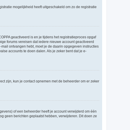
stratie mogelijkheid heeft uitgeschakeld om zo de registratie
OPPA geactiveerd is en je tijdens het registratieproces opgaf
ommige forums vereisen dat iedere nieuwe account geactiveerd
 e-mail ontvangen hebt, moet je de daarin opgegeven instructies
lse accounts te doen dalen. Als je zeker bent dat je e-
rect zijn, kun je contact opnemen met de beheerder om er zeker
egevens) of een beheerder heeft je account verwijderd om één
e nog geen berichten geplaatst hebben, verwijderen. Dit doen ze