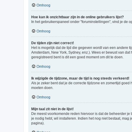
Omhoog
Hoe kan ik onzichtbaar zijn in de online gebruikers lijst?
In het gebruikerspaneel onder "foruminstellingen", vind je de o
Omhoog
De tijden zijn niet correct!
Het is mogelijk dat de tijd die gegeven wordt van een andere ti
Amsterdam, New York, Sydney, enz.). Wees er bewust van dat he
geregistreerd bent is dit een goed moment om dit te doen.
Omhoog
Ik wijzigde de tijdzone, maar de tijd is nog steeds verkeerd!
Als je zeker bent dat je de correcte tijdzone en zomertijd goed
moeten doen.
Omhoog
Mijn taal zit niet in de lijst!
De meest voorkomende reden hiervoor is dat de beheerder je taal 
je nodig hebt, wil installeren. Indien het nog niet bestaat, m
pagina).