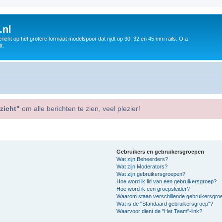
.nl
icht op het grotere formaat modelspoor dat rijdt op 30, 32 en 45 mm rails. O.a
t.
zicht"
om alle berichten te zien, veel plezier!
Gebruikers en gebruikersgroepen
Wat zijn Beheerders?
Wat zijn Moderators?
Wat zijn gebruikersgroepen?
Hoe word ik lid van een gebruikersgroep?
Hoe word ik een groepsleider?
Waarom staan verschillende gebruikersgroe
Wat is de "Standaard gebruikersgroep"?
Waarvoor dient de "Het Team"-link?