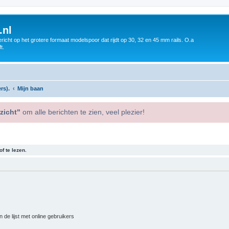
.nl
icht op het grotere formaat modelspoor dat rijdt op 30, 32 en 45 mm rails. O.a
t.
rs).
Mijn baan
zicht"
om alle berichten te zien, veel plezier!
f te lezen.
 de lijst met online gebruikers