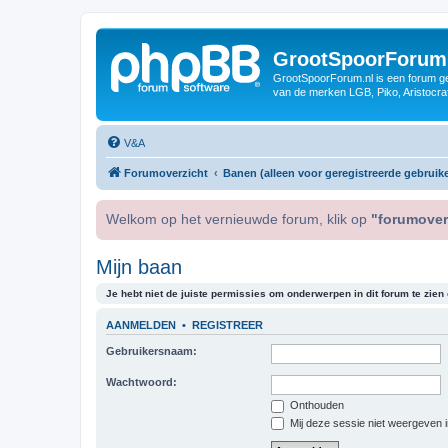
GrootSpoorForum
GrootSpoorForum.nl is een forum ger
van de merken LGB, Piko, Aristocraf
V&A
Forumoverzicht
Banen (alleen voor geregistreerde gebruike
Welkom op het vernieuwde forum, klik op
"forumover
Mijn baan
Je hebt niet de juiste permissies om onderwerpen in dit forum te zien o
AANMELDEN
•
REGISTREER
Gebruikersnaam:
Wachtwoord:
Onthouden
Mij deze sessie niet weergeven in