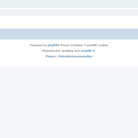
Powered by
phpBB
® Forum Software © phpBB Limited
Nederlandse vertaling door
phpBB.nl
.
Privacy
|
Gebruikersvoorwaarden