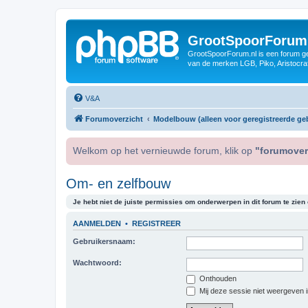
GrootSpoorForum
GrootSpoorForum.nl is een forum ger
van de merken LGB, Piko, Aristocraf
V&A
Forumoverzicht
Modelbouw (alleen voor geregistreerde geb
Welkom op het vernieuwde forum, klik op
"forumover
Om- en zelfbouw
Je hebt niet de juiste permissies om onderwerpen in dit forum te zien o
AANMELDEN
•
REGISTREER
Gebruikersnaam:
Wachtwoord:
Onthouden
Mij deze sessie niet weergeven in