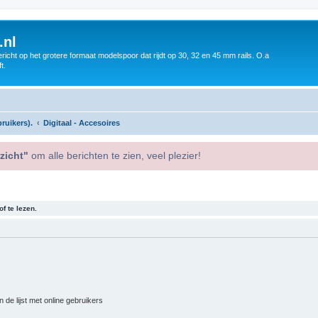
.nl
icht op het grotere formaat modelspoor dat rijdt op 30, 32 en 45 mm rails. O.a
t.
ruikers).
Digitaal - Accesoires
zicht"
om alle berichten te zien, veel plezier!
f te lezen.
 de lijst met online gebruikers