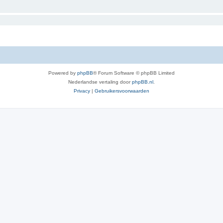
Powered by
phpBB
® Forum Software © phpBB Limited
Nederlandse vertaling door
phpBB.nl
.
Privacy
|
Gebruikersvoorwaarden