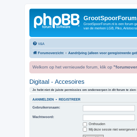
GrootSpoorForum
GrootSpoorForum.nl is een forum ger
van de merken LGB, Piko, Aristocraf
V&A
Forumoverzicht
Aandrijving (alleen voor geregistreerde geb
Welkom op het vernieuwde forum, klik op
"forumover
Digitaal - Accesoires
Je hebt niet de juiste permissies om onderwerpen in dit forum te zien o
AANMELDEN
•
REGISTREER
Gebruikersnaam:
Wachtwoord:
Onthouden
Mij deze sessie niet weergeven in