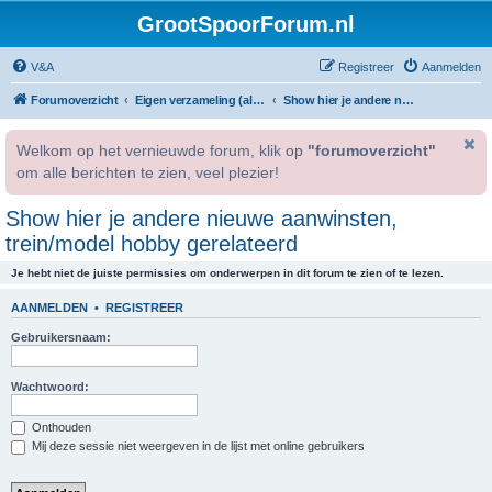
GrootSpoorForum.nl
V&A
Registreer
Aanmelden
Forumoverzicht
Eigen verzameling (alleen voor geregistreerde gebruikers).
Show hier je andere nieuwe aanwinsten, trein/model hobby gerelateerd
Welkom op het vernieuwde forum, klik op
"forumoverzicht"
om alle berichten te zien, veel plezier!
Show hier je andere nieuwe aanwinsten,
trein/model hobby gerelateerd
Je hebt niet de juiste permissies om onderwerpen in dit forum te zien of te lezen.
AANMELDEN
•
REGISTREER
Gebruikersnaam:
Wachtwoord:
Onthouden
Mij deze sessie niet weergeven in de lijst met online gebruikers