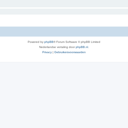
Powered by
phpBB
® Forum Software © phpBB Limited
Nederlandse vertaling door
phpBB.nl
.
Privacy
|
Gebruikersvoorwaarden