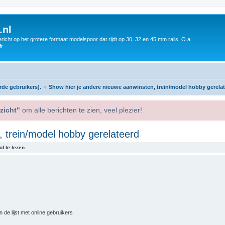
.nl
icht op het grotere formaat modelspoor dat rijdt op 30, 32 en 45 mm rails. O.a
t.
rde gebruikers).
Show hier je andere nieuwe aanwinsten, trein/model hobby gerela
zicht"
om alle berichten te zien, veel plezier!
 trein/model hobby gerelateerd
f te lezen.
 de lijst met online gebruikers