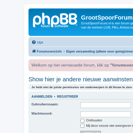
GrootSpoorForum
GrootSpoorForum.nl is een forum ger
van de merken LGB, Piko, Aristocraf
V&A
Forumoverzicht
Eigen verzameling (alleen voor geregistree
Welkom op het vernieuwde forum, klik op
"forumover
Show hier je andere nieuwe aanwinsten,
Je hebt niet de juiste permissies om onderwerpen in dit forum te zien o
AANMELDEN
•
REGISTREER
Gebruikersnaam:
Wachtwoord:
Onthouden
Mij deze sessie niet weergeven in