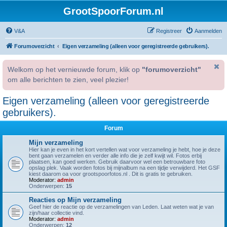
GrootSpoorForum.nl
V&A
Registreer
Aanmelden
Forumoverzicht
Eigen verzameling (alleen voor geregistreerde gebruikers).
Welkom op het vernieuwde forum, klik op
"forumoverzicht"
om alle berichten te zien, veel plezier!
Eigen verzameling (alleen voor geregistreerde
gebruikers).
Forum
Mijn verzameling
Hier kan je even in het kort vertellen wat voor verzameling je hebt, hoe je deze
bent gaan verzamelen en verder alle info die je zelf kwijt wil. Fotos erbij
plaatsen, kan goed werken. Gebruik daarvoor wel een betrouwbare foto
opslag plek. Vaak worden fotos bij mijnalbum na een tijdje verwijderd. Het GSF
kiest daarom oa voor grootspoorfotos.nl . Dit is gratis te gebruiken.
Moderator:
admin
Onderwerpen:
15
Reacties op Mijn verzameling
Geef hier de reactie op de verzamelingen van Leden. Laat weten wat je van
zijn/haar collectie vind.
Moderator:
admin
Onderwerpen:
12