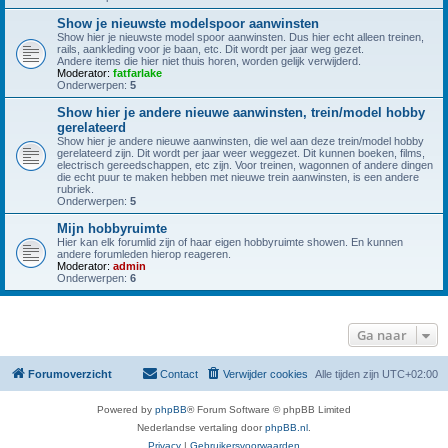
Show je nieuwste modelspoor aanwinsten
Show hier je nieuwste model spoor aanwinsten. Dus hier echt alleen treinen,
rails, aankleding voor je baan, etc. Dit wordt per jaar weg gezet.
Andere items die hier niet thuis horen, worden gelijk verwijderd.
Moderator:
fatfarlake
Onderwerpen:
5
Show hier je andere nieuwe aanwinsten, trein/model hobby
gerelateerd
Show hier je andere nieuwe aanwinsten, die wel aan deze trein/model hobby
gerelateerd zijn. Dit wordt per jaar weer weggezet. Dit kunnen boeken, films,
electrisch gereedschappen, etc zijn. Voor treinen, wagonnen of andere dingen
die echt puur te maken hebben met nieuwe trein aanwinsten, is een andere
rubriek.
Onderwerpen:
5
Mijn hobbyruimte
Hier kan elk forumlid zijn of haar eigen hobbyruimte showen. En kunnen
andere forumleden hierop reageren.
Moderator:
admin
Onderwerpen:
6
Ga naar
Forumoverzicht
Contact
Verwijder cookies
Alle tijden zijn
UTC+02:00
Powered by
phpBB
® Forum Software © phpBB Limited
Nederlandse vertaling door
phpBB.nl
.
Privacy
|
Gebruikersvoorwaarden