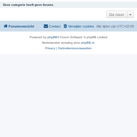
Deze categorie heeft geen forums.
Ga naar
Forumoverzicht
Contact
Verwijder cookies
Alle tijden zijn
UTC+02:00
Powered by
phpBB
® Forum Software © phpBB Limited
Nederlandse vertaling door
phpBB.nl
.
Privacy
|
Gebruikersvoorwaarden