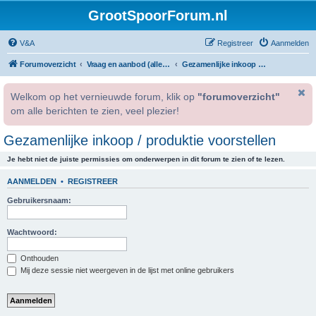
GrootSpoorForum.nl
V&A
Registreer
Aanmelden
Forumoverzicht
Vraag en aanbod (alleen voor geregistreerde gebruikers).
Gezamenlijke inkoop / produktie voorstellen
Welkom op het vernieuwde forum, klik op
"forumoverzicht"
om alle berichten te zien, veel plezier!
Gezamenlijke inkoop / produktie voorstellen
Je hebt niet de juiste permissies om onderwerpen in dit forum te zien of te lezen.
AANMELDEN
•
REGISTREER
Gebruikersnaam:
Wachtwoord:
Onthouden
Mij deze sessie niet weergeven in de lijst met online gebruikers