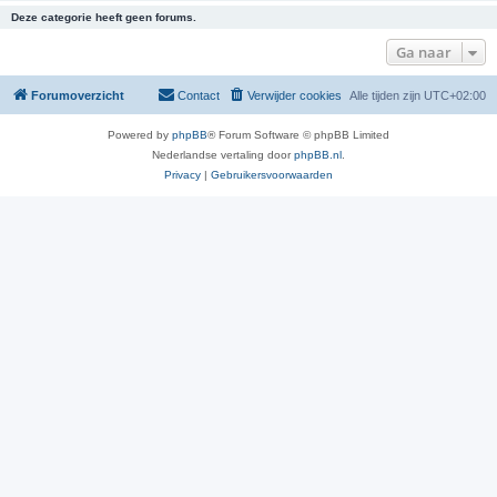
Deze categorie heeft geen forums.
Ga naar
Forumoverzicht
Contact
Verwijder cookies
Alle tijden zijn
UTC+02:00
Powered by
phpBB
® Forum Software © phpBB Limited
Nederlandse vertaling door
phpBB.nl
.
Privacy
|
Gebruikersvoorwaarden