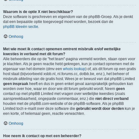
Waarom is de optie X niet beschikbaar?
Deze software is geschreven en eigendom van de phpBB-Groep. Als je denkt
dat een bepaalde optie toegevoegd moet worden, bezoek dan de
phpBB Ideeën sectie
.
Omhoog
Met wie moet ik contact opnemen omtrent misbruik en/of wettelijke
kwesties in verband met dit forum?
Alle beheerders die op de "het team"-pagina vermeld worden, staan open voor
je klachten. Als je geen reactie hebt gekregen, kun je contact opnemen met de
eigenaar van het domein (dmv een
whois lookup
) of, als dit forum op een gratis
host staat (bijvoorbeeld xsbb.nl, nl.forums.cc, dotbb.be, enz.), het beheer of
misbruik-afdeling van de gratis host. Wees je er bewust van dat phpBB Limited
geen inspraak
heeft en dus in geen enkel geval aansprakelijk gehouden kan
worden over hoe, waar en door wie dit forum gebruikt wordt. Neem
geen
contact op met phpBB Limited met vragen over wettelijke kwesties (zoals
aanspreekbaarheid, ongepaste commentaar, enz.) die
niet direct verband
houden met de phpBB.com-website of de phpBB-software. Als je phpBB
Limited toch e-mailt over deze software die
gebruikt wordt door derden
kun je
een korte, of helemaal geen, reactie verwachten.
Omhoog
Hoe neem ik contact op met een beheerder?