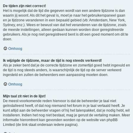
De tijden zijn niet correct!
Het is mogelijk dat de tijd die gegeven wordt van een andere tijdzone is dan
waarin jij woont. Als dit het geval is, moet je naar het gebruikerspaneel gaan
en je tijdzone veranderen in een bepaald gebied (vb: Amsterdam, New York,
Sydney, enz.). Wees er bewust van dat het veranderen van de tijdzone, zoals
de meeste instellingen, alleen gedaan kunnen worden door geregistreerde
gebruikers. Als je nog niet geregistreerd bent is dit een goed moment om dit te
doen.
Omhoog
Ik wijzigde de tijdzone, maar de tijd is nog steeds verkeerd!
Als je zeker bent dat je de correcte tijdzone en zomertijd goed hebt ingevuld en
de tijd is nog steeds anders, is waarschijnlijk de tijd op de server verkeerd
ingesteld en zullen de beheerders een aanpassing moeten doen.
Omhoog
Mijn taal zit niet in de lijst!
De meest voorkomende reden hiervoor is dat de beheerder je taal niet
geïnstalleerd heeft, of dat nog niemand het forum in je taal vertaald heeft. Je
kunt altijd aan de beheerder vragen of hij het talenpakket, dat je nodig hebt, wil
installeren. Indien het nog niet bestaat, mag je gerust de vertaling maken. Meer
informatie hieromtrent kan gevonden worden op de website van phpBB
Limited (de link staat onderaan iedere pagina).