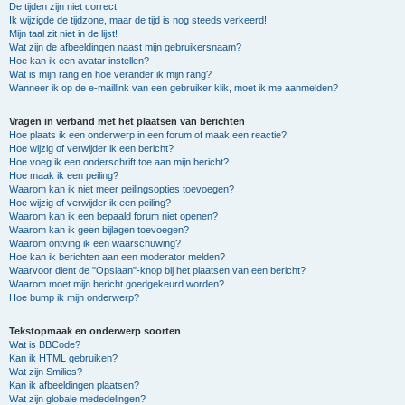
De tijden zijn niet correct!
Ik wijzigde de tijdzone, maar de tijd is nog steeds verkeerd!
Mijn taal zit niet in de lijst!
Wat zijn de afbeeldingen naast mijn gebruikersnaam?
Hoe kan ik een avatar instellen?
Wat is mijn rang en hoe verander ik mijn rang?
Wanneer ik op de e-maillink van een gebruiker klik, moet ik me aanmelden?
Vragen in verband met het plaatsen van berichten
Hoe plaats ik een onderwerp in een forum of maak een reactie?
Hoe wijzig of verwijder ik een bericht?
Hoe voeg ik een onderschrift toe aan mijn bericht?
Hoe maak ik een peiling?
Waarom kan ik niet meer peilingsopties toevoegen?
Hoe wijzig of verwijder ik een peiling?
Waarom kan ik een bepaald forum niet openen?
Waarom kan ik geen bijlagen toevoegen?
Waarom ontving ik een waarschuwing?
Hoe kan ik berichten aan een moderator melden?
Waarvoor dient de "Opslaan"-knop bij het plaatsen van een bericht?
Waarom moet mijn bericht goedgekeurd worden?
Hoe bump ik mijn onderwerp?
Tekstopmaak en onderwerp soorten
Wat is BBCode?
Kan ik HTML gebruiken?
Wat zijn Smilies?
Kan ik afbeeldingen plaatsen?
Wat zijn globale mededelingen?