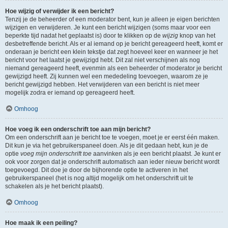
Hoe wijzig of verwijder ik een bericht?
Tenzij je de beheerder of een moderator bent, kun je alleen je eigen berichten
wijzigen en verwijderen. Je kunt een bericht wijzigen (soms maar voor een
beperkte tijd nadat het geplaatst is) door te klikken op de
wijzig
knop van het
desbetreffende bericht. Als er al iemand op je bericht gereageerd heeft, komt er
onderaan je bericht een klein tekstje dat zegt hoeveel keer en wanneer je het
bericht voor het laatst je gewijzigd hebt. Dit zal niet verschijnen als nog
niemand gereageerd heeft, evenmin als een beheerder of moderator je bericht
gewijzigd heeft. Zij kunnen wel een mededeling toevoegen, waarom ze je
bericht gewijzigd hebben. Het verwijderen van een bericht is niet meer
mogelijk zodra er iemand op gereageerd heeft.
Omhoog
Hoe voeg ik een onderschrift toe aan mijn bericht?
Om een onderschrift aan je bericht toe te voegen, moet je er eerst één maken.
Dit kun je via het gebruikerspaneel doen. Als je dit gedaan hebt, kun je de
optie
voeg mijn onderschrift toe
aanvinken als je een bericht plaatst. Je kunt er
ook voor zorgen dat je onderschrift automatisch aan ieder nieuw bericht wordt
toegevoegd. Dit doe je door de bijhorende optie te activeren in het
gebruikerspaneel (het is nog altijd mogelijk om het onderschrift uit te
schakelen als je het bericht plaatst).
Omhoog
Hoe maak ik een peiling?