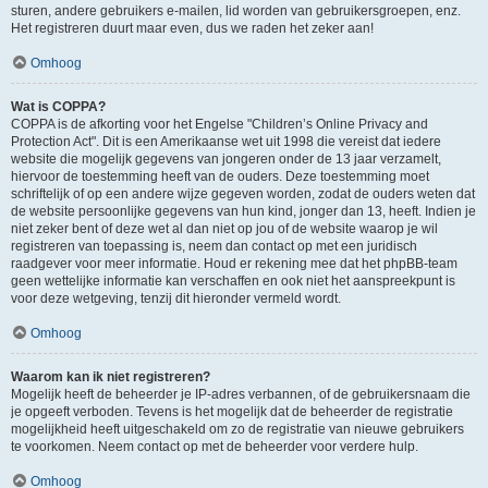
sturen, andere gebruikers e-mailen, lid worden van gebruikersgroepen, enz.
Het registreren duurt maar even, dus we raden het zeker aan!
Omhoog
Wat is COPPA?
COPPA is de afkorting voor het Engelse "Children’s Online Privacy and
Protection Act". Dit is een Amerikaanse wet uit 1998 die vereist dat iedere
website die mogelijk gegevens van jongeren onder de 13 jaar verzamelt,
hiervoor de toestemming heeft van de ouders. Deze toestemming moet
schriftelijk of op een andere wijze gegeven worden, zodat de ouders weten dat
de website persoonlijke gegevens van hun kind, jonger dan 13, heeft. Indien je
niet zeker bent of deze wet al dan niet op jou of de website waarop je wil
registreren van toepassing is, neem dan contact op met een juridisch
raadgever voor meer informatie. Houd er rekening mee dat het phpBB-team
geen wettelijke informatie kan verschaffen en ook niet het aanspreekpunt is
voor deze wetgeving, tenzij dit hieronder vermeld wordt.
Omhoog
Waarom kan ik niet registreren?
Mogelijk heeft de beheerder je IP-adres verbannen, of de gebruikersnaam die
je opgeeft verboden. Tevens is het mogelijk dat de beheerder de registratie
mogelijkheid heeft uitgeschakeld om zo de registratie van nieuwe gebruikers
te voorkomen. Neem contact op met de beheerder voor verdere hulp.
Omhoog