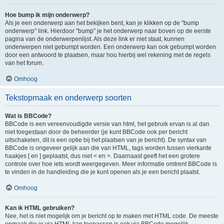
Hoe bump ik mijn onderwerp?
Als je een onderwerp aan het bekijken bent, kan je klikken op de "bump
onderwerp" link. Hierdoor "bump" je het onderwerp naar boven op de eerste
pagina van de onderwerpenlijst. Als deze link er niet staat, kunnen
onderwerpen niet gebumpt worden. Een onderwerp kan ook gebumpt worden
door een antwoord te plaatsen, maar hou hierbij wel rekening met de regels
van het forum.
Omhoog
Tekstopmaak en onderwerp soorten
Wat is BBCode?
BBCode is een vereenvoudigde versie van html, het gebruik ervan is al dan
niet toegestaan door de beheerder (je kunt BBCode ook per bericht
uitschakelen, dit is een optie bij het plaatsen van je bericht). De syntax van
BBCode is ongeveer gelijk aan die van HTML, tags worden tussen vierkante
haakjes [ en ] geplaatst, dus niet < en >. Daarnaast geeft het een grotere
controle over hoe iets wordt weergegeven. Meer informatie omtrent BBCode is
te vinden in de handleiding die je kunt openen als je een bericht plaatst.
Omhoog
Kan ik HTML gebruiken?
Nee, het is niet mogelijk om je bericht op te maken met HTML code. De meeste