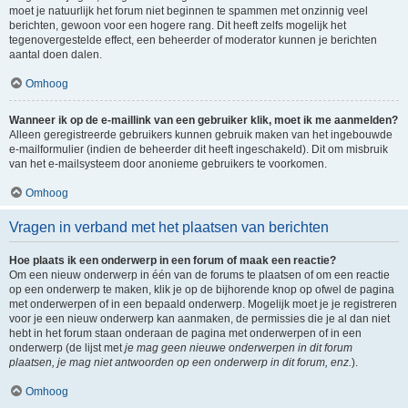
moet je natuurlijk het forum niet beginnen te spammen met onzinnig veel
berichten, gewoon voor een hogere rang. Dit heeft zelfs mogelijk het
tegenovergestelde effect, een beheerder of moderator kunnen je berichten
aantal doen dalen.
Omhoog
Wanneer ik op de e-maillink van een gebruiker klik, moet ik me aanmelden?
Alleen geregistreerde gebruikers kunnen gebruik maken van het ingebouwde
e-mailformulier (indien de beheerder dit heeft ingeschakeld). Dit om misbruik
van het e-mailsysteem door anonieme gebruikers te voorkomen.
Omhoog
Vragen in verband met het plaatsen van berichten
Hoe plaats ik een onderwerp in een forum of maak een reactie?
Om een nieuw onderwerp in één van de forums te plaatsen of om een reactie
op een onderwerp te maken, klik je op de bijhorende knop op ofwel de pagina
met onderwerpen of in een bepaald onderwerp. Mogelijk moet je je registreren
voor je een nieuw onderwerp kan aanmaken, de permissies die je al dan niet
hebt in het forum staan onderaan de pagina met onderwerpen of in een
onderwerp (de lijst met
je mag geen nieuwe onderwerpen in dit forum
plaatsen, je mag niet antwoorden op een onderwerp in dit forum, enz.
).
Omhoog