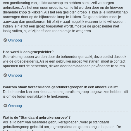
een goedkeuring van je lidmaatschap en hebben soms zelf verborgen
gebruikers. Als het een open groep is, kan je lid worden door op de hiervoor
dienende knop te klikken. Als het een gesloten groep is, kan je je lidmaatschap
aanvragen door op de bijhorende knop te klikken. De groepsleider moet je
aanvraag dan goedkeuren, hij of zij vraagt mogelijk waarom je lid wil worden.
Indien je niet tot een groep toegelaten wordt, moet je de groepsleider niet
lastig vallen, hij of zij heeft een reden om je te weigeren.
Omhoog
Hoe word ik een groepsleider?
Gebruikersgroepen worden door de beheerder gemaakt, deze beslist dus ook
wie de groepsleider is. Als je een gebruikersgroep wil starten, moet je contact
opnemen met de beheerder, dit kan door hem/haar een privébericht te sturen.
Omhoog
Waarom staan verschillende gebruikersgroepen in een andere kleur?
De beheerder kan een kleur aan een gebruikersgroep toegewezen hebben, dit
is om de leden gemakkelijk te herkennen.
Omhoog
Wat is de "Standaard gebruikersgroep"?
Als je lid bent van meerdere gebruikersgroepen, word je standaard
gebruikersgroep gebruikt om je groepskleur en groepsrang te bepalen. De