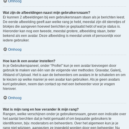
Omhoog
Wat zijn de afbeeldingen naast mijn gebruikersnaam?
Er kunnen 2 afbeeldingen bij een gebruikersnaam staan als je berichten leest.
De eerste afbeelding geeft aan welke rang je hebt, meestal zijn dit sterretjes of
blokjes die aangeven hoeveel berichten je geplaatst hebt of wat je status is.
Hieronder kan nog een tweede, meestal grotere, afbeelding staan, beter
bekend als een avatar. Deze afbeelding is meestal uniek of persoonlijk voor
iedere gebruiker.
Omhoog
Hoe kan ik een avatar instellen?
In je Gebruikerspaneel, onder “Profiel” kun je een avatar toevoegen door
gebruik te maken van één van de volgende vier methodes: Gravatar, Galerij,
Afstand of Upload. Het is aan de beheerders om avatars in te schakelen en om
te kiezen op welke manier je een avatar kan gebruiken. Als je geen avatars
kunt gebruiken, neem dan contact op met een beheerder voor je vragen
hierover.
Omhoog
Wat is mijn rang en hoe verander ik mijn rang?
Rangen, welke verschijnen onder je gebruikersnaam, geven een indicatie over
het aantal berchten dat je hebt gemaakt of om bepaalde gebruikers te
identificeren, bijv. moderators en beheerders. Over het algemeen kun je je
rang niet wijzigen, aangezien ze ingesteld worden door een beheerder. Nu