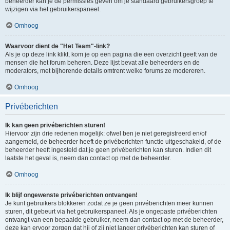
beheerder kan je de permissies geven om je standaard gebruikersgroep te
wijzigen via het gebruikerspaneel.
Omhoog
Waarvoor dient de "Het Team"-link?
Als je op deze link klikt, kom je op een pagina die een overzicht geeft van de
mensen die het forum beheren. Deze lijst bevat alle beheerders en de
moderators, met bijhorende details omtrent welke forums ze modereren.
Omhoog
Privéberichten
Ik kan geen privéberichten sturen!
Hiervoor zijn drie redenen mogelijk: ofwel ben je niet geregistreerd en/of
aangemeld, de beheerder heeft de privéberichten functie uitgeschakeld, of de
beheerder heeft ingesteld dat je geen privéberichten kan sturen. Indien dit
laatste het geval is, neem dan contact op met de beheerder.
Omhoog
Ik blijf ongewenste privéberichten ontvangen!
Je kunt gebruikers blokkeren zodat ze je geen privéberichten meer kunnen
sturen, dit gebeurt via het gebruikerspaneel. Als je ongepaste privéberichten
ontvangt van een bepaalde gebruiker, neem dan contact op met de beheerder,
deze kan ervoor zorgen dat hij of zij niet langer privéberichten kan sturen of