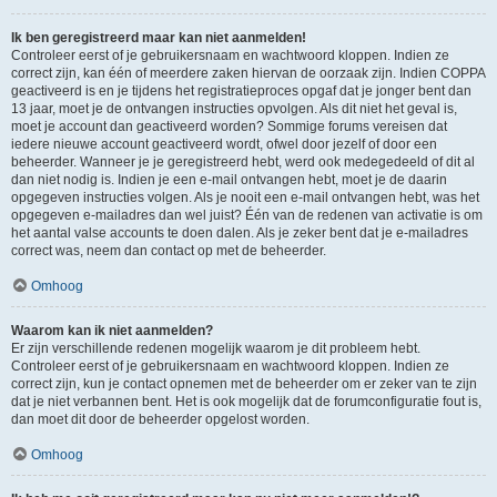
Ik ben geregistreerd maar kan niet aanmelden!
Controleer eerst of je gebruikersnaam en wachtwoord kloppen. Indien ze
correct zijn, kan één of meerdere zaken hiervan de oorzaak zijn. Indien COPPA
geactiveerd is en je tijdens het registratieproces opgaf dat je jonger bent dan
13 jaar, moet je de ontvangen instructies opvolgen. Als dit niet het geval is,
moet je account dan geactiveerd worden? Sommige forums vereisen dat
iedere nieuwe account geactiveerd wordt, ofwel door jezelf of door een
beheerder. Wanneer je je geregistreerd hebt, werd ook medegedeeld of dit al
dan niet nodig is. Indien je een e-mail ontvangen hebt, moet je de daarin
opgegeven instructies volgen. Als je nooit een e-mail ontvangen hebt, was het
opgegeven e-mailadres dan wel juist? Één van de redenen van activatie is om
het aantal valse accounts te doen dalen. Als je zeker bent dat je e-mailadres
correct was, neem dan contact op met de beheerder.
Omhoog
Waarom kan ik niet aanmelden?
Er zijn verschillende redenen mogelijk waarom je dit probleem hebt.
Controleer eerst of je gebruikersnaam en wachtwoord kloppen. Indien ze
correct zijn, kun je contact opnemen met de beheerder om er zeker van te zijn
dat je niet verbannen bent. Het is ook mogelijk dat de forumconfiguratie fout is,
dan moet dit door de beheerder opgelost worden.
Omhoog