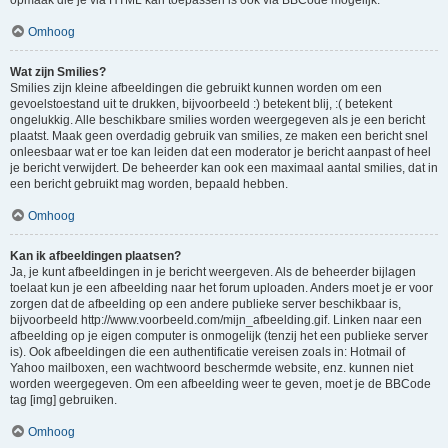
opmaak die je via HTML kan toepassen is ook via BBCode mogelijk.
Omhoog
Wat zijn Smilies?
Smilies zijn kleine afbeeldingen die gebruikt kunnen worden om een
gevoelstoestand uit te drukken, bijvoorbeeld :) betekent blij, :( betekent
ongelukkig. Alle beschikbare smilies worden weergegeven als je een bericht
plaatst. Maak geen overdadig gebruik van smilies, ze maken een bericht snel
onleesbaar wat er toe kan leiden dat een moderator je bericht aanpast of heel
je bericht verwijdert. De beheerder kan ook een maximaal aantal smilies, dat in
een bericht gebruikt mag worden, bepaald hebben.
Omhoog
Kan ik afbeeldingen plaatsen?
Ja, je kunt afbeeldingen in je bericht weergeven. Als de beheerder bijlagen
toelaat kun je een afbeelding naar het forum uploaden. Anders moet je er voor
zorgen dat de afbeelding op een andere publieke server beschikbaar is,
bijvoorbeeld http://www.voorbeeld.com/mijn_afbeelding.gif. Linken naar een
afbeelding op je eigen computer is onmogelijk (tenzij het een publieke server
is). Ook afbeeldingen die een authentificatie vereisen zoals in: Hotmail of
Yahoo mailboxen, een wachtwoord beschermde website, enz. kunnen niet
worden weergegeven. Om een afbeelding weer te geven, moet je de BBCode
tag [img] gebruiken.
Omhoog