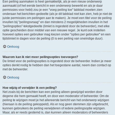
Een peiling aanmaken is heel gemakkelijk, als je een nieuw onderwerp
aanmaakt (of het eerste bericht in een onderwerp bewerkt en als je daar
permissies voor hebt) zou je een "voeg peiling toe" tabblad moeten zien
onderaan het berichten-gedeelte (als je dit tabblad niet kan zien, heb je niet de
juiste permissies om peilingen aan te maken). Je moet een titel voor de peiling
invullen bij "peilingsvraag" en dan minstens 2 mogelijkheden invullen in het
"peilingopties"-tekstgedeelte (limiet is ingesteld door de beheerder), met elke
optie gescheiden door middel van een nieuwe regel. Je kunt ook instellen
hoeveel opties een gebruiker mag kiezen onder "opties per gebruiker" en een
tijdslimiet in dagen voor de peiling (0 is een peiling van oneindige duur).
Omhoog
Waarom kan ik niet meer peilingsopties toevoegen?
De limiet voor de peilingsopties is ingesteld door de beheerder. Indien je meer
opties denkt nodig te hebben dan het toegestane aantal, neem dan contact op
met de beheerder.
Omhoog
Hoe wijzig of verwijder ik een peiling?
Net zoals bij de berichten kan een peiling alleen gewijzigd worden door
degene die hem gemaakt heeft, en door een moderator of beheerder. Om de
peiling te wijzigen moet je het allereerste bericht van het onderwerp wijzigen
(hieraan is de peiling gekoppeld). Als er nog geen stemmen zijn uitgebracht,
kunnen gebruikers de peiling verwijderen of iedere peilingsoptie wijzigen.
Maar, als er reeds gestemd is, dan kunnen alleen moderators of beheerders