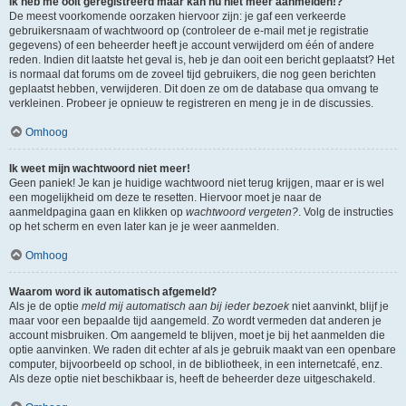
Ik heb me ooit geregistreerd maar kan nu niet meer aanmelden!?
De meest voorkomende oorzaken hiervoor zijn: je gaf een verkeerde
gebruikersnaam of wachtwoord op (controleer de e-mail met je registratie
gegevens) of een beheerder heeft je account verwijderd om één of andere
reden. Indien dit laatste het geval is, heb je dan ooit een bericht geplaatst? Het
is normaal dat forums om de zoveel tijd gebruikers, die nog geen berichten
geplaatst hebben, verwijderen. Dit doen ze om de database qua omvang te
verkleinen. Probeer je opnieuw te registreren en meng je in de discussies.
Omhoog
Ik weet mijn wachtwoord niet meer!
Geen paniek! Je kan je huidige wachtwoord niet terug krijgen, maar er is wel
een mogelijkheid om deze te resetten. Hiervoor moet je naar de
aanmeldpagina gaan en klikken op
wachtwoord vergeten?
. Volg de instructies
op het scherm en even later kan je je weer aanmelden.
Omhoog
Waarom word ik automatisch afgemeld?
Als je de optie
meld mij automatisch aan bij ieder bezoek
niet aanvinkt, blijf je
maar voor een bepaalde tijd aangemeld. Zo wordt vermeden dat anderen je
account misbruiken. Om aangemeld te blijven, moet je bij het aanmelden die
optie aanvinken. We raden dit echter af als je gebruik maakt van een openbare
computer, bijvoorbeeld op school, in de bibliotheek, in een internetcafé, enz.
Als deze optie niet beschikbaar is, heeft de beheerder deze uitgeschakeld.