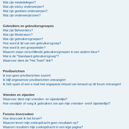
Wat zijn mededelingen?
Wat zijn sticky onderwerpen?
Wat zijn gesloten onderwerpen?
Wat zijn onderwerpiconen?
Gebruikers en gebruikersgroepen
Wat zijn Beheerders?
Wat zijn Moderators?
Wat zijn gebruikersgroepen?
Hoe word ik lid van een gebruikersgroep?
Hoe word ik een groepsleider?
Waarom staan verschillende gebruikersgroepen in een andere kleur?
Wat is de "Standaard gebruikersgroep"?
Waarvoor dient de "Het Team"-link?
Privéberichten
Ik kan geen privéberichten sturen!
Ik blijf ongewenste privéberichten ontvangen!
Ik heb spam of een e-mail met ongepaste inhoud van iemand op dit forum ontvangen!
Vrienden en vijanden
Waarvoor dient mijn vrienden- en vijandenlijst?
Hoe verwijder of voeg ik gebruikers toe aan mijn vrienden- en/of vijandenlijst?
Forums doorzoeken
Hoe doorzoek ik het forum?
Waarom levert mijn zoekopdracht geen resultaten op?
Waarom resulteert mijn zoekopdracht in een lege pagina?