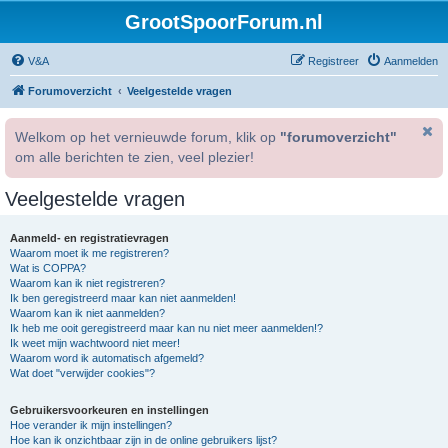
GrootSpoorForum.nl
V&A
Registreer
Aanmelden
Forumoverzicht
Veelgestelde vragen
Welkom op het vernieuwde forum, klik op
"forumoverzicht"
om alle berichten te zien, veel plezier!
Veelgestelde vragen
Aanmeld- en registratievragen
Waarom moet ik me registreren?
Wat is COPPA?
Waarom kan ik niet registreren?
Ik ben geregistreerd maar kan niet aanmelden!
Waarom kan ik niet aanmelden?
Ik heb me ooit geregistreerd maar kan nu niet meer aanmelden!?
Ik weet mijn wachtwoord niet meer!
Waarom word ik automatisch afgemeld?
Wat doet "verwijder cookies"?
Gebruikersvoorkeuren en instellingen
Hoe verander ik mijn instellingen?
Hoe kan ik onzichtbaar zijn in de online gebruikers lijst?